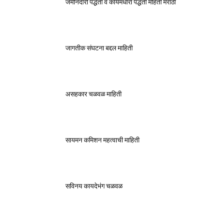
जमीनदारी पद्धती व कायमधारा पद्धती महिती मराठी
जागतीक संघटना बद्दल माहिती
असहकार चळवळ माहिती
सायमन कमिशन महत्वाची माहिती
सविनय कायदेभंग चळवळ