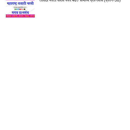
तलाठी भरती सराव पेपर 487 संभाव्य प्रश्नसंच (प्रश्न-50)