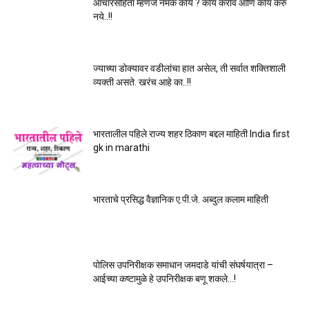
आचारसंहिता म्हणजे नेमकं काय ? काय करावं आणि काय करु
नये..!!
ज्याच्या डोक्यावर वडीलांचा हात असेल, ती सर्वात शक्तिशाली
व्यक्ती असते. खरंच आहे का..!!
भारतालील पहिले राज्य शहर ठिकाण बद्दल माहिती India first
gk in marathi
भारताचे प्रसिद्ध वैज्ञानिक ए.पी.जे. अब्दुल कलाम माहिती
पोलिस उपनिरीक्षक समाधान जमदाडे यांची संघर्षयात्रा –
आईच्या कष्टामुळे हे उपनिरीक्षक बणू शकले…!