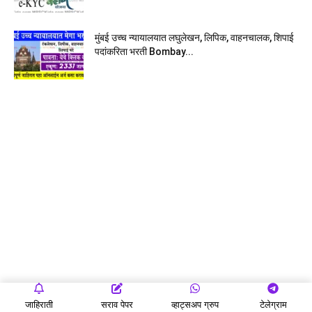
मुंबई उच्च न्यायालयात लघुलेखन, लिपिक, वाहनचालक, शिपाई
पदांकरिता भरती Bombay...
जाहिराती
सराव पेपर
व्हाट्सअप ग्रुप
टेलेग्राम