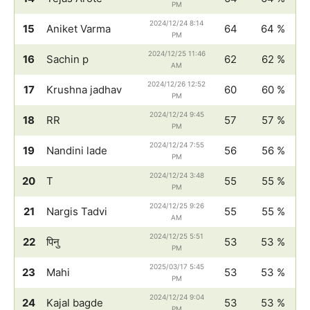
PM
2024/12/24 8:14
15
Aniket Varma
64
64 %
PM
2024/12/25 11:46
16
Sachin p
62
62 %
AM
2024/12/26 12:52
17
Krushna jadhav
60
60 %
PM
2024/12/24 9:45
18
RR
57
57 %
PM
2024/12/24 7:55
19
Nandini lade
56
56 %
PM
2024/12/24 3:48
20
T
55
55 %
PM
2024/12/25 9:26
21
Nargis Tadvi
55
55 %
AM
2024/12/25 5:51
22
पिनु
53
53 %
PM
2025/03/17 5:45
23
Mahi
53
53 %
PM
2024/12/24 9:04
24
Kajal bagde
53
53 %
PM