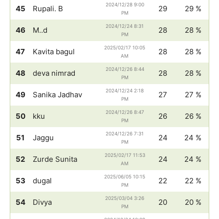
2024/12/28 9:00
45
Rupali. B
29
29 %
PM
2024/12/24 8:31
46
M..d
28
28 %
PM
2025/02/17 10:05
47
Kavita bagul
28
28 %
AM
2024/12/26 8:44
48
deva nimrad
28
28 %
PM
2024/12/24 2:18
49
Sanika Jadhav
27
27 %
PM
2024/12/26 8:47
50
kku
26
26 %
PM
2024/12/26 7:31
51
Jaggu
24
24 %
PM
2025/02/17 11:53
52
Zurde Sunita
24
24 %
AM
2025/06/05 10:15
53
dugal
22
22 %
PM
2025/03/04 3:26
54
Divya
20
20 %
PM