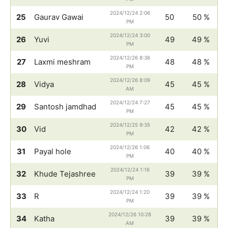
2024/12/24 2:06
25
Gaurav Gawai
50
50 %
PM
2024/12/24 3:00
26
Yuvi
49
49 %
PM
2024/12/26 8:36
27
Laxmi meshram
48
48 %
PM
2024/12/26 8:09
28
Vidya
45
45 %
AM
2024/12/24 7:27
29
Santosh jamdhad
45
45 %
PM
2024/12/25 9:35
30
Vid
42
42 %
PM
2024/12/26 1:06
31
Payal hole
40
40 %
PM
2024/12/24 1:16
32
Khude Tejashree
39
39 %
PM
2024/12/24 1:20
33
R
39
39 %
PM
2024/12/26 10:28
34
Katha
39
39 %
AM