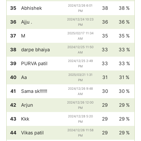
2024/12/26 6:01
35
Abhishek
38
38 %
PM
2024/12/24 10:23
36
Ajju .
36
36 %
PM
2025/02/17 11:34
37
M
35
35 %
AM
2024/12/25 11:50
38
darpe bhaiya
33
33 %
AM
2024/12/25 2:49
39
PURVA patil
33
33 %
PM
2025/03/21 1:31
40
Aa
31
31 %
PM
2024/12/26 9:48
41
Sama sk!!!!!!
30
30 %
AM
2024/12/26 12:00
42
Arjun
29
29 %
PM
2024/12/28 5:20
43
Kkk
29
29 %
PM
2024/12/26 11:58
44
Vikas patil
29
29 %
PM