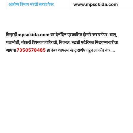
आरोग्य विभाग भरती सराव पेपर
www.mpsckida.com
मित्रहों
mpsckida.com
वर दैनंदिन प्रकाशित होणारे सराव पेपर, चालू
घडामोडी, नोकरी विषयक जाहिराती, निकाल, स्टडी मटेरियल मिळवण्याकरीता
आमचा
7350578485
हा नंबर आपल्या व्हाट्सअ‍ॅप ग्रृप ला अ‍ॅड करा..
.