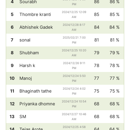
4
Sourabh
86
86 %
PM
2024/12/25 12:09
5
Thombre kranti
85
85 %
AM
2024/12/28 8:17
6
Abhishek Gadek
84
84 %
AM
2025/02/21 7:00
7
sonal
81
81 %
PM
2024/12/25 10:20
8
Shubham
79
79 %
AM
2024/12/26 9:11
9
Harsh k
78
78 %
PM
2024/12/24 5:50
10
Manoj
77
77 %
PM
2024/12/24 4:02
11
Bhaginath tathe
75
75 %
PM
2024/12/24 10:54
12
Priyanka dhomne
68
68 %
PM
2024/12/27 10:46
13
SM
68
68 %
AM
2024/12/25 4:58
14
Tejas Arote
64
64 %