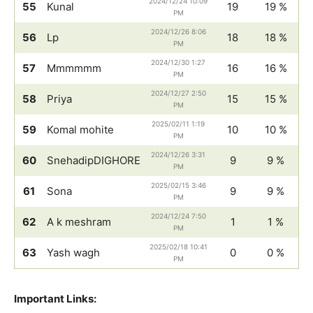
2024/12/24 10:09
55
Kunal
19
19 %
PM
2024/12/26 8:06
56
Lp
18
18 %
PM
2024/12/30 1:27
57
Mmmmmm
16
16 %
PM
2024/12/27 2:50
58
Priya
15
15 %
PM
2025/02/11 1:19
59
Komal mohite
10
10 %
PM
2024/12/26 3:31
60
SnehadipDIGHORE
9
9 %
PM
2025/02/15 3:46
61
Sona
9
9 %
PM
2024/12/24 7:50
62
A k meshram
1
1 %
PM
2025/02/18 10:41
63
Yash wagh
0
0 %
PM
Important Links: