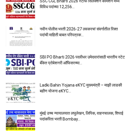
SSC CGL Bharti 2026 स्टाफ सिलेक्शन कमिशन मध्ये
विविध पदांच्या 12,256...
नवीन पोलीस भरती 2026-27 लवकरच! संवर्गातील रिक्त
पदांची माहिती बाबत परिपत्रक...
SBI PO Bharti 2026 पदवीधर उमेदवारांसाठी भारतीय स्टेट
बँकेत प्रोबेशनरी आ‍ॅफिसरच्या...
Ladki Bahin Yojana eKYC मुख्यमंत्री – माझी लाडकी
बहीण योजना eKYC...
मुंबई उच्च न्यायालयात लघुलेखन, लिपिक, वाहनचालक, शिपाई
पदांकरिता भरती Bombay...