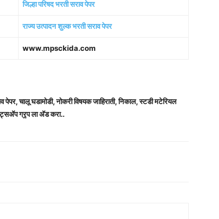
जिल्हा परिषद भरती सराव पेपर
राज्य उत्पादन शुल्क भरती सराव पेपर
www.mpsckida.com
राव पेपर, चालू घडामोडी, नोकरी विषयक जाहिराती, निकाल, स्टडी मटेरियल
ट्सअ‍ॅप ग्रृप ला अ‍ॅड करा..