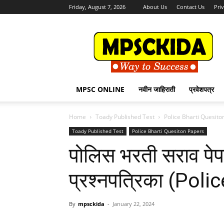
Friday, August 7, 2026
About Us
Contact Us
Pri
MPSCKida.com
सर्व
नवीन
जाहिराती
Letest
Jobs
MPSC ONLINE
नवीन जाहिराती
प्रवेशपत्र
in
Maharashtra
Home
Toady Published Test
Police Bharti Quesito
Toady Published Test
Police Bharti Quesiton Papers
पोलिस भरती सराव पेप
प्रश्नपत्रिका (Pol
By
mpsckida
-
January 22, 2024