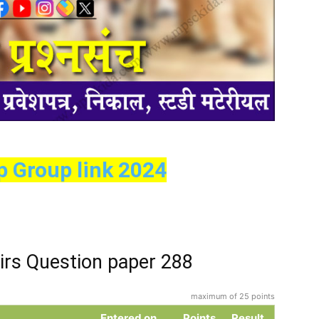
p Group link 2024
irs Question paper 288
maximum of 25 points
Entered on
Points
Result