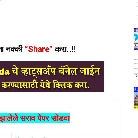
ंना नक्की
“Share”
करा..!!
ालेले सराव पेपर सोडवा