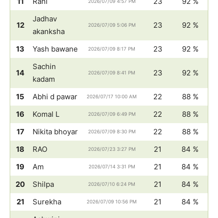
11
Rani
23
92 %
2026/07/09 4:57 PM
Jadhav
12
23
92 %
2026/07/09 5:06 PM
akanksha
13
Yash bawane
23
92 %
2026/07/09 8:17 PM
Sachin
14
23
92 %
2026/07/09 8:41 PM
kadam
15
Abhi d pawar
22
88 %
2026/07/17 10:00 AM
16
Komal L
22
88 %
2026/07/09 6:49 PM
17
Nikita bhoyar
22
88 %
2026/07/09 8:30 PM
18
RAO
21
84 %
2026/07/23 3:27 PM
19
Am
21
84 %
2026/07/14 3:31 PM
20
Shilpa
21
84 %
2026/07/10 6:24 PM
21
Surekha
21
84 %
2026/07/09 10:56 PM