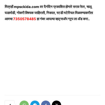
मित्रहों
mpsckida.com
वर दैनंदिन प्रकाशित होणारे सराव पेपर, चालू
घडामोडी, नोकरी विषयक जाहिराती, निकाल, स्टडी मटेरियल मिळवण्याकरीता
आमचा
7350578485
हा नंबर आपल्या व्हाट्सअ‍ॅप ग्रृप ला अ‍ॅड करा..