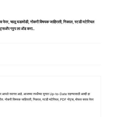
राव पेपर, चालू घडामोडी, नोकरी विषयक जाहिराती, निकाल, स्टडी मटेरियल
ट्सअ‍ॅप ग्रृप ला अ‍ॅड करा..
ले स्वागत आहे. आजच्या स्पर्धेच्या युगात Up-to-Date राहण्यासाठी आम्ही हा
होत. नोकरी विषयक जाहिराती, निकाल, स्टडी मटेरियल, PDF नोट्स, मोफत सराव पेपर