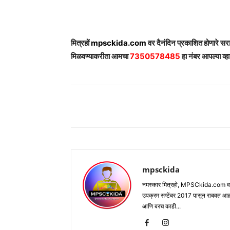
मित्रहों
mpsckida.com
वर दैनंदिन प्रकाशित होणारे स
मिळवण्याकरीता आमचा
7350578485
हा नंबर आपल्या व्हा
Share
mpsckida
नमस्कार मित्रहो, MPSCkida.com वर आप
उपक्रम सप्टेंबर 2017 पासून राबवत आ
आणि बरच काही...