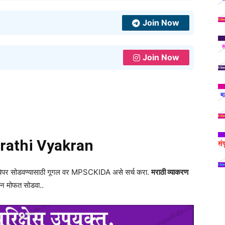
Join Now
Join Now
rathi Vyakran
व पेपर सोडवण्यासाठी गूगल वर MPSCKIDA असे सर्च करा.
मराठी व्याकरण
ून मोफत सोडवा..