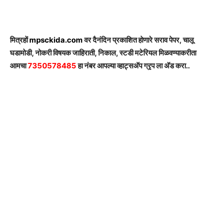
मित्रहों
mpsckida.com
वर दैनंदिन प्रकाशित होणारे सराव पेपर, चालू
घडामोडी, नोकरी विषयक जाहिराती, निकाल, स्टडी मटेरियल मिळवण्याकरीता
आमचा
7350578485
हा नंबर आपल्या व्हाट्सअ‍ॅप ग्रृप ला अ‍ॅड करा..