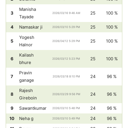
Manisha
3
25
100 %
2026/03/16 9:46 AM
Tayade
4
Namaskar ji
25
100 %
2026/03/10 5:29 PM
Yogesh
5
25
100 %
2026/04/12 5:29 PM
Halnor
Kailash
6
25
100 %
2026/03/12 5:23 PM
bhure
Pravin
7
24
96 %
2026/03/18 8:10 PM
ganage
Rajesh
8
24
96 %
2026/03/29 9:56 PM
Gireboin
9
Sawantkumar
24
96 %
2026/03/10 5:48 PM
10
Neha g
24
96 %
2026/03/10 5:49 PM