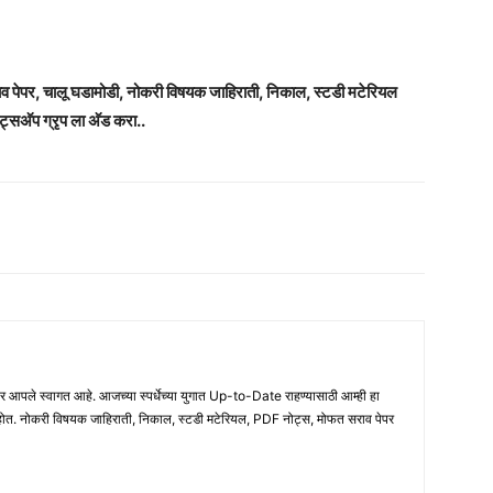
राव पेपर, चालू घडामोडी, नोकरी विषयक जाहिराती, निकाल, स्टडी मटेरियल
ट्सअ‍ॅप ग्रृप ला अ‍ॅड करा..
ले स्वागत आहे. आजच्या स्पर्धेच्या युगात Up-to-Date राहण्यासाठी आम्ही हा
होत. नोकरी विषयक जाहिराती, निकाल, स्टडी मटेरियल, PDF नोट्स, मोफत सराव पेपर