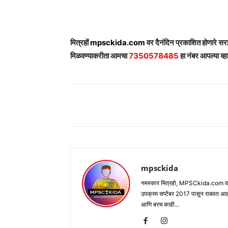
मित्रहों
mpsckida.com
वर दैनंदिन प्रकाशित होणारे स
मिळवण्याकरीता आमचा
7350578485
हा नंबर आपल्या व्हा
Share
mpsckida
नमस्कार मित्रहो, MPSCkida.com वर आप
उपक्रम सप्टेंबर 2017 पासून राबवत आ
आणि बरच काही...