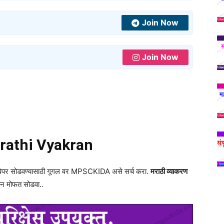
Join Now
Join Now
rathi Vyakran
व पेपर सोडवण्यासाठी गूगल वर MPSCKIDA असे सर्च करा.
मराठी व्याकरण
ून मोफत सोडवा..