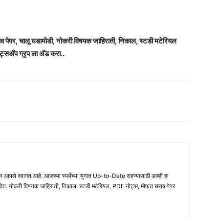
राव पेपर, चालू घडामोडी, नोकरी विषयक जाहिराती, निकाल, स्टडी मटेरियल
ट्सअ‍ॅप ग्रृप ला अ‍ॅड करा..
ले स्वागत आहे. आजच्या स्पर्धेच्या युगात Up-to-Date राहण्यासाठी आम्ही हा
होत. नोकरी विषयक जाहिराती, निकाल, स्टडी मटेरियल, PDF नोट्स, मोफत सराव पेपर