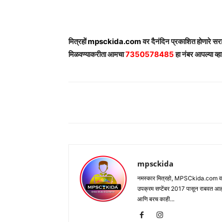
मित्रहों
mpsckida.com
वर दैनंदिन प्रकाशित होणारे स
मिळवण्याकरीता आमचा
7350578485
हा नंबर आपल्या व्हा
Share
mpsckida
नमस्कार मित्रहो, MPSCkida.com वर आप
उपक्रम सप्टेंबर 2017 पासून राबवत आ
आणि बरच काही...