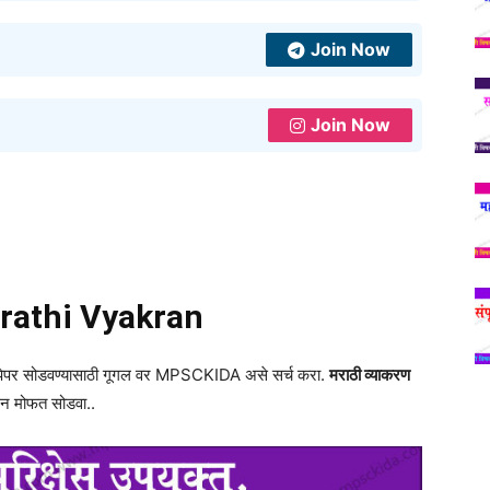
Join Now
Join Now
rathi Vyakran
व पेपर सोडवण्यासाठी गूगल वर MPSCKIDA असे सर्च करा.
मराठी व्याकरण
ून मोफत सोडवा..