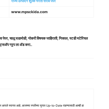
राज्य उत्पादन शुल्क भरती सराव पेपर
www.mpsckida.com
राव पेपर, चालू घडामोडी, नोकरी विषयक जाहिराती, निकाल, स्टडी मटेरियल
ट्सअ‍ॅप ग्रृप ला अ‍ॅड करा..
ले स्वागत आहे. आजच्या स्पर्धेच्या युगात Up-to-Date राहण्यासाठी आम्ही हा