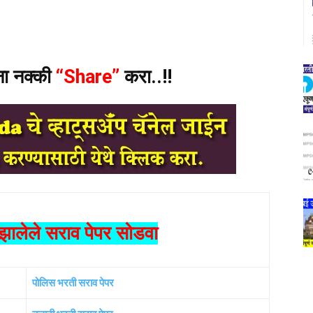
ंना नक्की
“Share”
करा..!!
ालेले सराव पेपर सोडवा
पोलिस भरती सराव पेपर