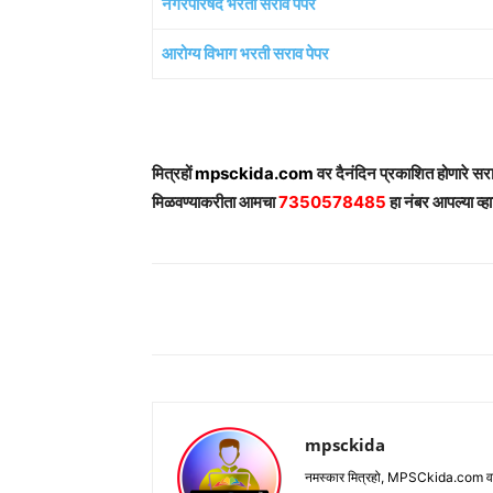
नगरपरिषद भरती सराव पेपर
आरोग्य विभाग भरती सराव पेपर
मित्रहों
mpsckida.com
वर दैनंदिन प्रकाशित होणारे स
मिळवण्याकरीता आमचा
7350578485
हा नंबर आपल्या व्हा
Share
mpsckida
नमस्कार मित्रहो, MPSCkida.com वर आप