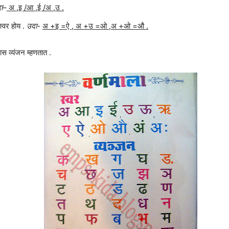
ा
–
अ ,इ /आ ,ई /अ ,उ .
स्वर होय .
उदा-
अ +इ =ऐ , अ +उ =ओ ,अ +ओ =औ .
यास व्यंजन म्हणतात .