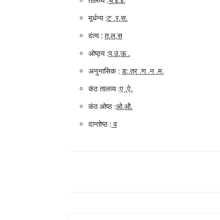
तालव्य :
च,इ,ई,
मूर्धन्य :
ट ,र,स.
दंत्य :
त,ल,स
ओष्ठ्य :
प,उ,ऊ .
अनुनासिक :
ड;,त्र ,ण ,न ,म,
कंठ तालव्य :
ए ,ऐ.
कंठ ओष्ठ :
ओ,औ.
दान्तोष्ठ :
व
Share