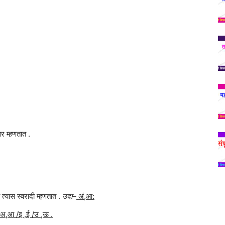
्वर म्हणतात .
ो त्यास स्वरादी म्हणतात .
उदा
–
अं,आ:
अ,आ /इ ,ई /उ ,ऊ .