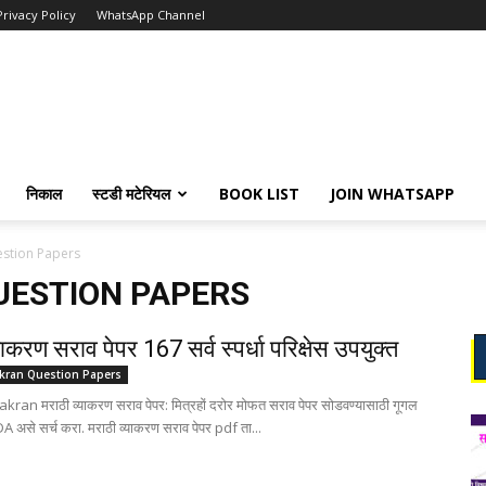
Privacy Policy
WhatsApp Channel
निकाल
स्टडी मटेरियल
BOOK LIST
JOIN WHATSAPP
estion Papers
UESTION PAPERS
याकरण सराव पेपर 167 सर्व स्पर्धा परिक्षेस उपयुक्त
akran Question Papers
ran मराठी व्याकरण सराव पेपर: मित्रहों दरोर मोफत सराव पेपर सोडवण्यासाठी गूगल
असे सर्च करा. मराठी व्याकरण सराव पेपर pdf ता...