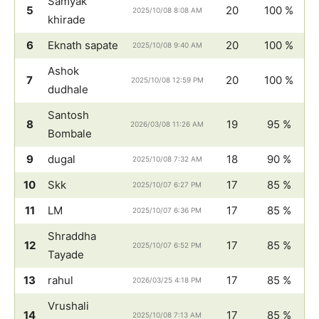
Samyak
5
20
100 %
2025/10/08 8:08 AM
khirade
6
Eknath sapate
20
100 %
2025/10/08 9:40 AM
Ashok
7
20
100 %
2025/10/08 12:59 PM
dudhale
Santosh
8
19
95 %
2026/03/08 11:26 AM
Bombale
9
dugal
18
90 %
2025/10/08 7:32 AM
10
Skk
17
85 %
2025/10/07 6:27 PM
11
LM
17
85 %
2025/10/07 6:36 PM
Shraddha
12
17
85 %
2025/10/07 6:52 PM
Tayade
13
rahul
17
85 %
2026/03/25 4:18 PM
Vrushali
14
17
85 %
2025/10/08 7:13 AM