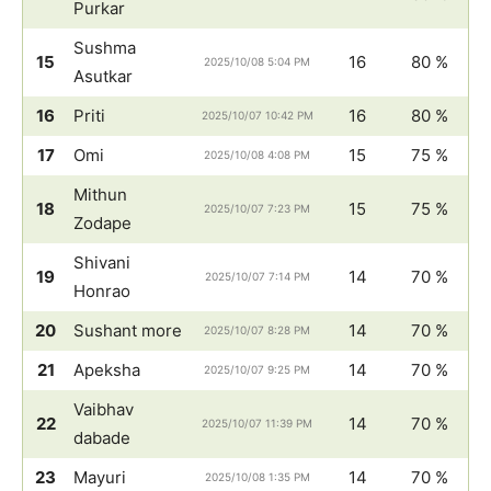
Purkar
Sushma
15
16
80 %
2025/10/08 5:04 PM
Asutkar
16
Priti
16
80 %
2025/10/07 10:42 PM
17
Omi
15
75 %
2025/10/08 4:08 PM
Mithun
18
15
75 %
2025/10/07 7:23 PM
Zodape
Shivani
19
14
70 %
2025/10/07 7:14 PM
Honrao
20
Sushant more
14
70 %
2025/10/07 8:28 PM
21
Apeksha
14
70 %
2025/10/07 9:25 PM
Vaibhav
22
14
70 %
2025/10/07 11:39 PM
dabade
23
Mayuri
14
70 %
2025/10/08 1:35 PM