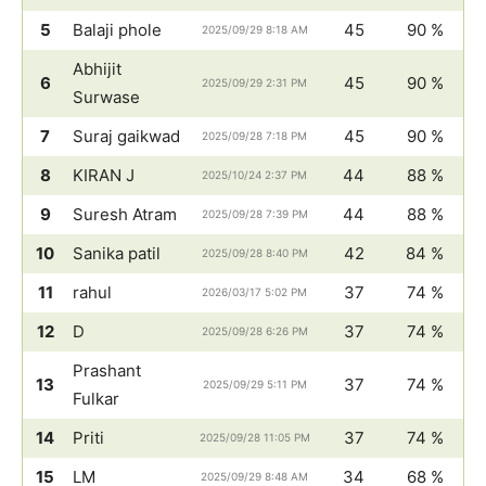
5
Balaji phole
45
90 %
2025/09/29 8:18 AM
Abhijit
6
45
90 %
2025/09/29 2:31 PM
Surwase
7
Suraj gaikwad
45
90 %
2025/09/28 7:18 PM
8
KIRAN J
44
88 %
2025/10/24 2:37 PM
9
Suresh Atram
44
88 %
2025/09/28 7:39 PM
10
Sanika patil
42
84 %
2025/09/28 8:40 PM
11
rahul
37
74 %
2026/03/17 5:02 PM
12
D
37
74 %
2025/09/28 6:26 PM
Prashant
13
37
74 %
2025/09/29 5:11 PM
Fulkar
14
Priti
37
74 %
2025/09/28 11:05 PM
15
LM
34
68 %
2025/09/29 8:48 AM