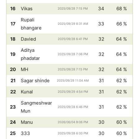
16
Vikas
34
68 %
2025/09/28 7:15 PM
Rupali
17
33
66 %
2025/09/29 8:31 AM
bhangare
18
Davied
32
64 %
2025/09/28 6:41 PM
Aditya
19
32
64 %
2025/09/28 7:06 PM
phadatar
20
MH
32
64 %
2025/09/28 7:15 PM
21
Sagar shinde
31
62 %
2025/09/29 11:04 AM
22
Kunal
31
62 %
2025/09/29 4:54 PM
Sangmeshwar
23
31
62 %
2025/09/28 6:46 PM
Mun
24
Manu
30
60 %
2026/06/04 9:06 PM
25
333
30
60 %
2025/09/28 6:33 PM