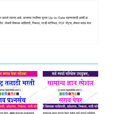
ले स्वागत आहे. आजच्या स्पर्धेच्या युगात Up-to-Date राहण्यासाठी आम्ही हा
होत. नोकरी विषयक जाहिराती, निकाल, स्टडी मटेरियल, PDF नोट्स, मोफत सराव पेपर
व पेपर 488 संभाव्य प्रश्नसंच
सामान्य ज्ञान सराव पेपर 583 सर्व स्पर्धा परीक्षेस