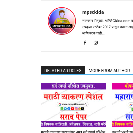
mpsckida
नमस्कार मित्रहो, MPSCkida.com वर आप
उपक्रम सप्टेंबर 2017 पासून राबवत आ
आणि बरच काही...
RELATED ARTICLES
MORE FROM AUTHOR
मराठी व्याकरण सराव पेपर 493 सर्व स्पर्धा परिक्षेस
तलाठी भरती सरा