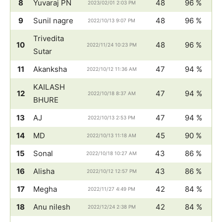
8
Yuvaraj PN
48
96 %
2023/02/01 2:03 PM
9
Sunil nagre
48
96 %
2022/10/13 9:07 PM
Trivedita
10
48
96 %
2022/11/24 10:23 PM
Sutar
11
Akanksha
47
94 %
2022/10/12 11:36 AM
KAILASH
12
47
94 %
2022/10/18 8:37 AM
BHURE
13
AJ
47
94 %
2022/10/13 2:53 PM
14
MD
45
90 %
2022/10/13 11:18 AM
15
Sonal
43
86 %
2022/10/18 10:27 AM
16
Alisha
43
86 %
2022/10/12 12:57 PM
17
Megha
42
84 %
2022/11/27 4:49 PM
18
Anu nilesh
42
84 %
2022/12/24 2:38 PM