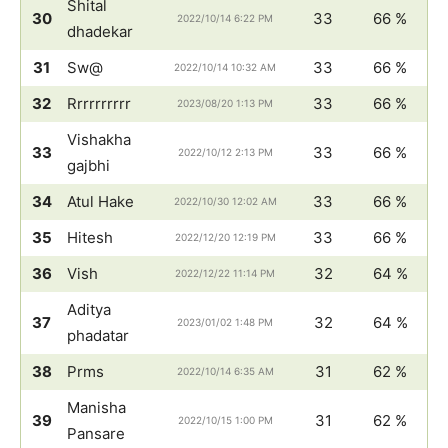
Shital
30
33
66 %
2022/10/14 6:22 PM
dhadekar
31
Sw@
33
66 %
2022/10/14 10:32 AM
32
Rrrrrrrrrr
33
66 %
2023/08/20 1:13 PM
Vishakha
33
33
66 %
2022/10/12 2:13 PM
gajbhi
34
Atul Hake
33
66 %
2022/10/30 12:02 AM
35
Hitesh
33
66 %
2022/12/20 12:19 PM
36
Vish
32
64 %
2022/12/22 11:14 PM
Aditya
37
32
64 %
2023/01/02 1:48 PM
phadatar
38
Prms
31
62 %
2022/10/14 6:35 AM
Manisha
39
31
62 %
2022/10/15 1:00 PM
Pansare