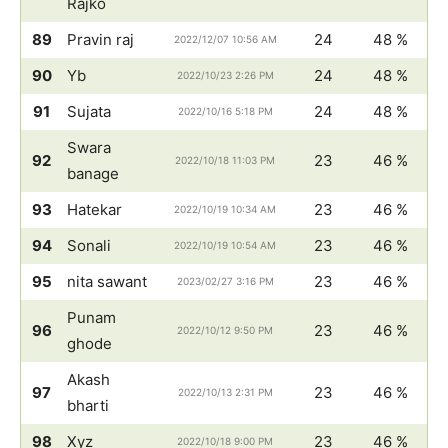
Rajko
89
Pravin raj
24
48 %
2022/12/07 10:56 AM
90
Yb
24
48 %
2022/10/23 2:26 PM
91
Sujata
24
48 %
2022/10/16 5:18 PM
Swara
92
23
46 %
2022/10/18 11:03 PM
banage
93
Hatekar
23
46 %
2022/10/19 10:34 AM
94
Sonali
23
46 %
2022/10/19 10:54 AM
95
nita sawant
23
46 %
2023/02/27 3:16 PM
Punam
96
23
46 %
2022/10/12 9:50 PM
ghode
Akash
97
23
46 %
2022/10/13 2:31 PM
bharti
98
Xyz
23
46 %
2022/10/18 9:00 PM