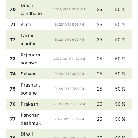
Dipali
70
25
50 %
2022/10/18 10:05 PM
jamdhade
71
Aarti
25
50 %
2022/10/16 8:06 PM
Laxmi
72
25
50 %
2022/10/16 9:55 PM
mantur
Rajendra
73
25
50 %
2022/10/19 11:32 AM
sonawa
74
Satyam
25
50 %
2022/10/18 3:28 PM
Prashant
75
25
50 %
2022/10/12 7:55 PM
sonune
76
Prakash
25
50 %
2022/10/17 10:33 AM
Kanchan
77
25
50 %
2022/10/16 6:14 PM
deshmuk
Dipali