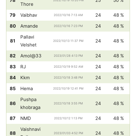
78
25
50 %
2022/10/19 10:20 PM
Thore
79
Vaibhav
24
48 %
2022/10/16 7:13 AM
80
Amande
24
48 %
2022/10/16 7:23 PM
Pallavi
81
24
48 %
2022/10/13 11:37 PM
Velshet
82
Amol@33
24
48 %
2023/01/28 4:13 PM
83
RJ
24
48 %
2022/10/19 9:52 AM
84
Kkm
24
48 %
2022/10/18 3:48 PM
85
Hema
24
48 %
2022/10/19 12:41 PM
Pushpa
86
24
48 %
2022/10/18 3:55 PM
khobraga
87
NMD
24
48 %
2022/10/12 1:13 PM
Vaishnavi
88
24
48 %
2023/01/03 4:52 PM