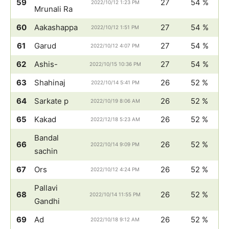
59
27
54 %
2022/10/12 1:23 PM
Mrunali Ra
60
Aakashappa
27
54 %
2022/10/12 1:51 PM
61
Garud
27
54 %
2022/10/12 4:07 PM
62
Ashis-
27
54 %
2022/10/15 10:36 PM
63
Shahinaj
26
52 %
2022/10/14 5:41 PM
64
Sarkate p
26
52 %
2022/10/19 8:06 AM
65
Kakad
26
52 %
2022/12/18 5:23 AM
Bandal
66
26
52 %
2022/10/14 9:09 PM
sachin
67
Ors
26
52 %
2022/10/12 4:24 PM
Pallavi
68
26
52 %
2022/10/14 11:55 PM
Gandhi
69
Ad
26
52 %
2022/10/18 9:12 AM