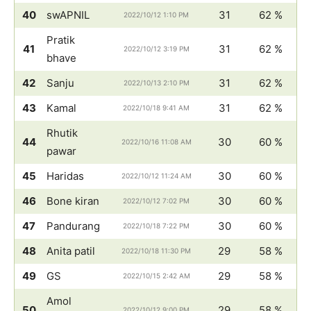
40
swAPNIL
31
62 %
2022/10/12 1:10 PM
Pratik
41
31
62 %
2022/10/12 3:19 PM
bhave
42
Sanju
31
62 %
2022/10/13 2:10 PM
43
Kamal
31
62 %
2022/10/18 9:41 AM
Rhutik
44
30
60 %
2022/10/16 11:08 AM
pawar
45
Haridas
30
60 %
2022/10/12 11:24 AM
46
Bone kiran
30
60 %
2022/10/12 7:02 PM
47
Pandurang
30
60 %
2022/10/18 7:22 PM
48
Anita patil
29
58 %
2022/10/18 11:30 PM
49
GS
29
58 %
2022/10/15 2:42 AM
Amol
50
29
58 %
2022/10/12 9:00 PM