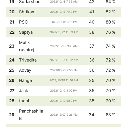
19
Sudarshan
42
84 %
2022/10/18 7:59 AM
20
Shrikant
41
82 %
2022/10/18 7:40 PM
21
PSC
40
80 %
2022/10/12 2:15 PM
22
Saptya
38
76 %
2022/10/22 11:53 AM
Mulik
23
37
74 %
2022/10/18 7:30 AM
rushiraj
24
Trivedita
36
72 %
2022/10/27 11:52 AM
25
Advay
36
72 %
2023/03/21 7:55 PM
26
Hange
35
70 %
2022/10/18 11:46 PM
27
Jack
35
70 %
2022/10/12 9:00 PM
28
thool
35
70 %
2022/10/13 5:59 PM
Panchashila
29
34
68 %
2022/12/07 2:26 PM
B