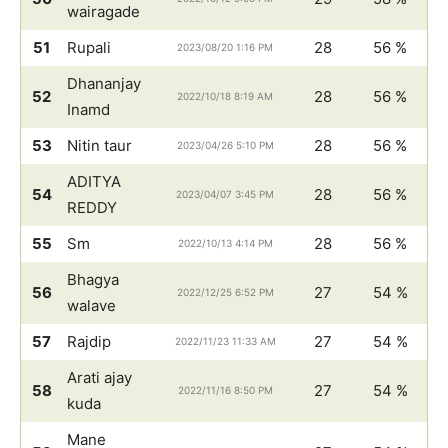
wairagade
51
Rupali
28
56 %
2023/08/20 1:16 PM
Dhananjay
52
28
56 %
2022/10/18 8:19 AM
Inamd
53
Nitin taur
28
56 %
2023/04/26 5:10 PM
ADITYA
54
28
56 %
2023/04/07 3:45 PM
REDDY
55
Sm
28
56 %
2022/10/13 4:14 PM
Bhagya
56
27
54 %
2022/12/25 6:52 PM
walave
57
Rajdip
27
54 %
2022/11/23 11:33 AM
Arati ajay
58
27
54 %
2022/11/16 8:50 PM
kuda
Mane