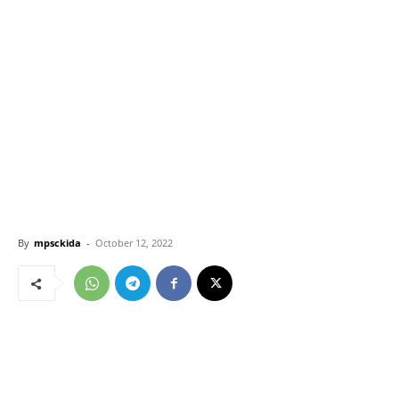
By
mpsckida
-
October 12, 2022