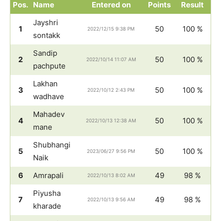
Pos.
Name
Entered on
Points
Result
Jayshri
1
50
100 %
2022/12/15 9:38 PM
sontakk
Sandip
2
50
100 %
2022/10/14 11:07 AM
pachpute
Lakhan
3
50
100 %
2022/10/12 2:43 PM
wadhave
Mahadev
4
50
100 %
2022/10/13 12:38 AM
mane
Shubhangi
5
50
100 %
2023/06/27 9:56 PM
Naik
6
Amrapali
49
98 %
2022/10/13 8:02 AM
Piyusha
7
49
98 %
2022/10/13 9:56 AM
kharade