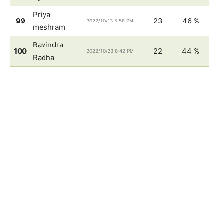
Priya
99
23
46 %
2022/10/13 5:58 PM
meshram
Ravindra
100
22
44 %
2022/10/23 8:42 PM
Radha