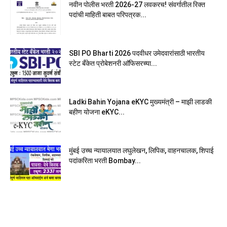
नवीन पोलीस भरती 2026-27 लवकरच! संवर्गातील रिक्त
पदांची माहिती बाबत परिपत्रक...
SBI PO Bharti 2026 पदवीधर उमेदवारांसाठी भारतीय
स्टेट बँकेत प्रोबेशनरी आ‍ॅफिसरच्या...
Ladki Bahin Yojana eKYC मुख्यमंत्री – माझी लाडकी
बहीण योजना eKYC...
मुंबई उच्च न्यायालयात लघुलेखन, लिपिक, वाहनचालक, शिपाई
पदांकरिता भरती Bombay...