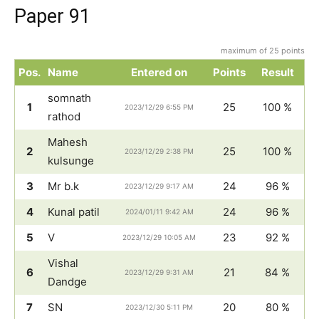
Paper 91
maximum of 25 points
Pos.
Name
Entered on
Points
Result
somnath
1
25
100 %
2023/12/29 6:55 PM
rathod
Mahesh
2
25
100 %
2023/12/29 2:38 PM
kulsunge
3
Mr b.k
24
96 %
2023/12/29 9:17 AM
4
Kunal patil
24
96 %
2024/01/11 9:42 AM
5
V
23
92 %
2023/12/29 10:05 AM
Vishal
6
21
84 %
2023/12/29 9:31 AM
Dandge
7
SN
20
80 %
2023/12/30 5:11 PM