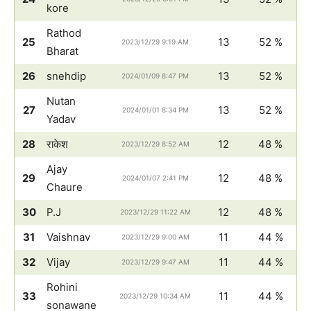
kore
Rathod
25
13
52 %
2023/12/29 9:19 AM
Bharat
26
snehdip
13
52 %
2024/01/09 8:47 PM
Nutan
27
13
52 %
2024/01/01 8:34 PM
Yadav
28
राकेश
12
48 %
2023/12/29 8:52 AM
Ajay
29
12
48 %
2024/01/07 2:41 PM
Chaure
30
P.J
12
48 %
2023/12/29 11:22 AM
31
Vaishnav
11
44 %
2023/12/29 9:00 AM
32
Vijay
11
44 %
2023/12/29 9:47 AM
Rohini
33
11
44 %
2023/12/29 10:34 AM
sonawane