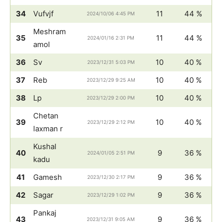
34
Vufvjf
11
44 %
2024/10/06 4:45 PM
Meshram
35
11
44 %
2024/01/16 2:31 PM
amol
36
Sv
10
40 %
2023/12/31 5:03 PM
37
Reb
10
40 %
2023/12/29 9:25 AM
38
Lp
10
40 %
2023/12/29 2:00 PM
Chetan
39
10
40 %
2023/12/29 2:12 PM
laxman r
Kushal
40
9
36 %
2024/01/05 2:51 PM
kadu
41
Gamesh
9
36 %
2023/12/30 2:17 PM
42
Sagar
9
36 %
2023/12/29 1:02 PM
Pankaj
43
9
36 %
2023/12/31 9:05 AM