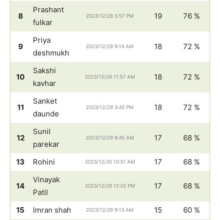
Prashant
8
19
76 %
2023/12/29 3:57 PM
fulkar
Priya
9
18
72 %
2023/12/29 9:14 AM
deshmukh
Sakshi
10
18
72 %
2023/12/29 11:57 AM
kavhar
Sanket
11
18
72 %
2023/12/29 3:42 PM
daunde
Sunil
12
17
68 %
2023/12/29 9:45 AM
parekar
13
Rohini
17
68 %
2023/12/30 10:51 AM
Vinayak
14
17
68 %
2023/12/29 12:02 PM
Patil
15
Imran shah
15
60 %
2023/12/29 9:13 AM