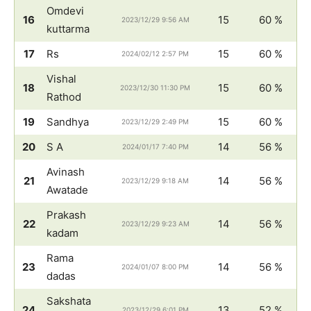
Omdevi
16
15
60 %
2023/12/29 9:56 AM
kuttarma
17
Rs
15
60 %
2024/02/12 2:57 PM
Vishal
18
15
60 %
2023/12/30 11:30 PM
Rathod
19
Sandhya
15
60 %
2023/12/29 2:49 PM
20
S A
14
56 %
2024/01/17 7:40 PM
Avinash
21
14
56 %
2023/12/29 9:18 AM
Awatade
Prakash
22
14
56 %
2023/12/29 9:23 AM
kadam
Rama
23
14
56 %
2024/01/07 8:00 PM
dadas
Sakshata
24
13
52 %
2023/12/29 6:01 PM