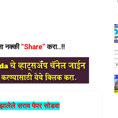
ंना नक्की
“Share”
करा..!!
ालेले सराव पेपर सोडवा