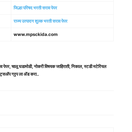
जिल्हा परिषद भरती सराव पेपर
राज्य उत्पादन शुल्क भरती सराव पेपर
www.mpsckida.com
राव पेपर, चालू घडामोडी, नोकरी विषयक जाहिराती, निकाल, स्टडी मटेरियल
ट्सअ‍ॅप ग्रृप ला अ‍ॅड करा..