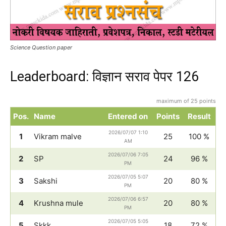
Science Question paper
Leaderboard: विज्ञान सराव पेपर 126
maximum of 25 points
Pos.
Name
Entered on
Points
Result
2026/07/07 1:10
1
Vikram malve
25
100 %
AM
2026/07/06 7:05
2
SP
24
96 %
PM
2026/07/05 5:07
3
Sakshi
20
80 %
PM
2026/07/06 6:57
4
Krushna mule
20
80 %
PM
2026/07/05 5:05
5
Skkk
18
72 %