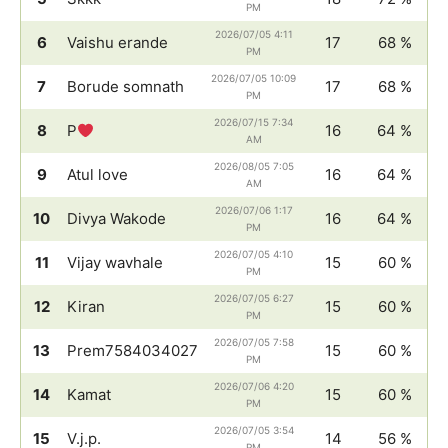
PM
2026/07/05 4:11
6
Vaishu erande
17
68 %
PM
2026/07/05 10:09
7
Borude somnath
17
68 %
PM
2026/07/15 7:34
8
P
16
64 %
AM
2026/08/05 7:05
9
Atul love
16
64 %
AM
2026/07/06 1:17
10
Divya Wakode
16
64 %
PM
2026/07/05 4:10
11
Vijay wavhale
15
60 %
PM
2026/07/05 6:27
12
Kiran
15
60 %
PM
2026/07/05 7:58
13
Prem7584034027
15
60 %
PM
2026/07/06 4:20
14
Kamat
15
60 %
PM
2026/07/05 3:54
15
V.j.p.
14
56 %
PM