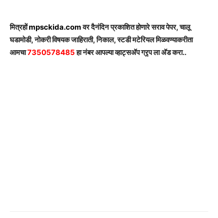
मित्रहों
mpsckida.com
वर दैनंदिन प्रकाशित होणारे सराव पेपर, चालू
घडामोडी, नोकरी विषयक जाहिराती, निकाल, स्टडी मटेरियल मिळवण्याकरीता
आमचा
7350578485
हा नंबर आपल्या व्हाट्सअ‍ॅप ग्रृप ला अ‍ॅड करा..