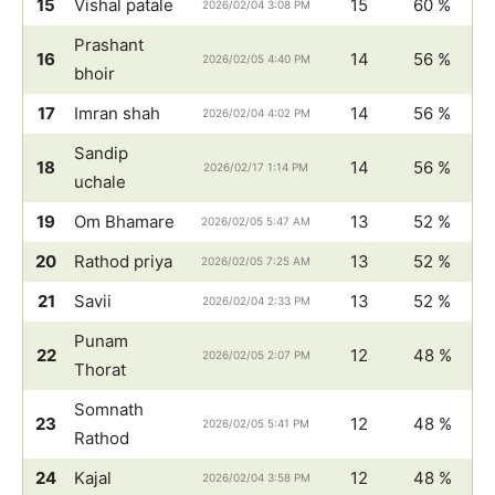
15
Vishal patale
15
60 %
2026/02/04 3:08 PM
Prashant
16
14
56 %
2026/02/05 4:40 PM
bhoir
17
Imran shah
14
56 %
2026/02/04 4:02 PM
Sandip
18
14
56 %
2026/02/17 1:14 PM
uchale
19
Om Bhamare
13
52 %
2026/02/05 5:47 AM
20
Rathod priya
13
52 %
2026/02/05 7:25 AM
21
Savii
13
52 %
2026/02/04 2:33 PM
Punam
22
12
48 %
2026/02/05 2:07 PM
Thorat
Somnath
23
12
48 %
2026/02/05 5:41 PM
Rathod
24
Kajal
12
48 %
2026/02/04 3:58 PM