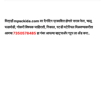
मित्रहों
mpsckida.com
वर दैनंदिन प्रकाशित होणारे सराव पेपर, चालू
घडामोडी, नोकरी विषयक जाहिराती, निकाल, स्टडी मटेरियल मिळवण्याकरीता
आमचा
7350578485
हा नंबर आपल्या व्हाट्सअ‍ॅप ग्रृप ला अ‍ॅड करा..