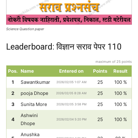
Science Question paper
Leaderboard: विज्ञान सराव पेपर 110
maximum of 25 points
Pos.
Name
Entered on
Points
Result
1
Sawantkumar
25
100 %
2026/02/05 1:07 AM
2
pooja Dhope
25
100 %
2026/02/05 8:28 AM
3
Sunita More
25
100 %
2026/02/05 3:58 PM
Ashwini
4
25
100 %
2026/02/04 5:20 PM
Dhope
Anushka