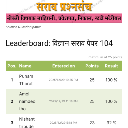
Science Question paper
Leaderboard: विज्ञान सराव पेपर 104
maximum of 25 points
Pos.
Name
Entered on
Points
Result
Punam
1
25
100 %
2025/12/29 10:35 PM
Thorat
Amol
2
namdeo
25
100 %
2025/12/29 11:18 PM
tho
Nishant
3
23
92 %
2025/12/29 5:18 PM
tirpude