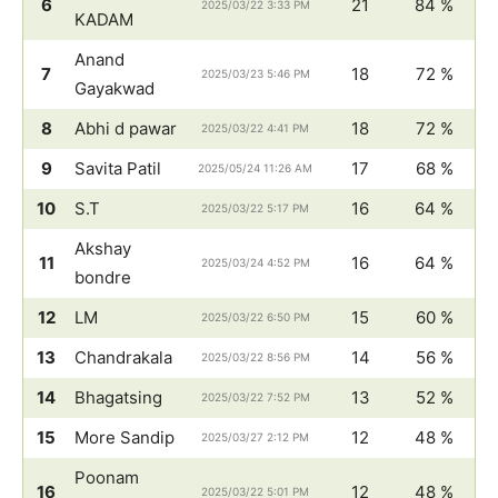
6
21
84 %
2025/03/22 3:33 PM
KADAM
Anand
7
18
72 %
2025/03/23 5:46 PM
Gayakwad
8
Abhi d pawar
18
72 %
2025/03/22 4:41 PM
9
Savita Patil
17
68 %
2025/05/24 11:26 AM
10
S.T
16
64 %
2025/03/22 5:17 PM
Akshay
11
16
64 %
2025/03/24 4:52 PM
bondre
12
LM
15
60 %
2025/03/22 6:50 PM
13
Chandrakala
14
56 %
2025/03/22 8:56 PM
14
Bhagatsing
13
52 %
2025/03/22 7:52 PM
15
More Sandip
12
48 %
2025/03/27 2:12 PM
Poonam
16
12
48 %
2025/03/22 5:01 PM