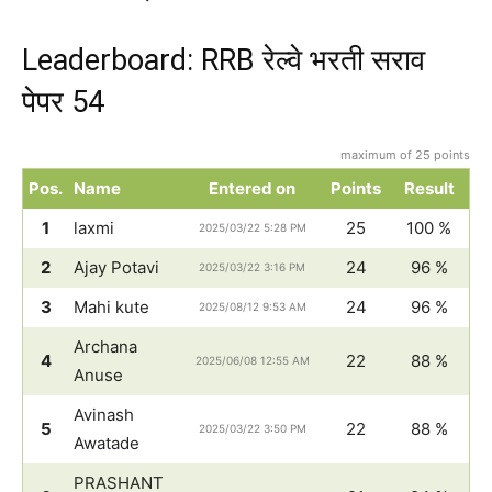
Leaderboard: RRB रेल्वे भरती सराव
पेपर 54
maximum of 25 points
Pos.
Name
Entered on
Points
Result
1
laxmi
25
100 %
2025/03/22 5:28 PM
2
Ajay Potavi
24
96 %
2025/03/22 3:16 PM
3
Mahi kute
24
96 %
2025/08/12 9:53 AM
Archana
4
22
88 %
2025/06/08 12:55 AM
Anuse
Avinash
5
22
88 %
2025/03/22 3:50 PM
Awatade
PRASHANT