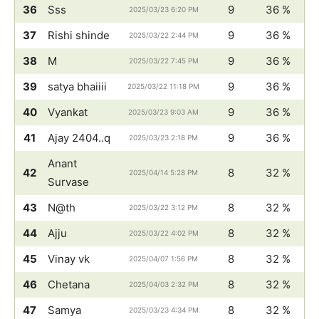
36
Sss
9
36 %
2025/03/23 6:20 PM
37
Rishi shinde
9
36 %
2025/03/22 2:44 PM
38
M
9
36 %
2025/03/22 7:45 PM
39
satya bhaiiii
9
36 %
2025/03/22 11:18 PM
40
Vyankat
9
36 %
2025/03/23 9:03 AM
41
Ajay 2404..q
9
36 %
2025/03/23 2:18 PM
Anant
42
8
32 %
2025/04/14 5:28 PM
Survase
43
N@th
8
32 %
2025/03/22 3:12 PM
44
Ajju
8
32 %
2025/03/22 4:02 PM
45
Vinay vk
8
32 %
2025/04/07 1:56 PM
46
Chetana
8
32 %
2025/04/03 2:32 PM
47
Samya
8
32 %
2025/03/23 4:34 PM