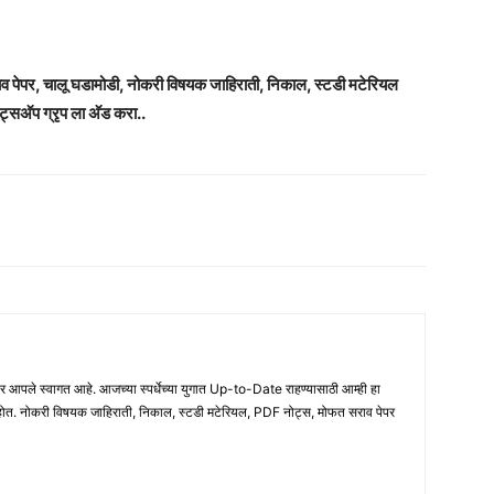
राव पेपर, चालू घडामोडी, नोकरी विषयक जाहिराती, निकाल, स्टडी मटेरियल
ट्सअ‍ॅप ग्रृप ला अ‍ॅड करा..
ले स्वागत आहे. आजच्या स्पर्धेच्या युगात Up-to-Date राहण्यासाठी आम्ही हा
होत. नोकरी विषयक जाहिराती, निकाल, स्टडी मटेरियल, PDF नोट्स, मोफत सराव पेपर