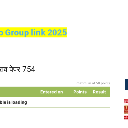
p Group link 2025
ाव पेपर 754
maximum of 50 points
Entered on
Points
Result
ble is loading