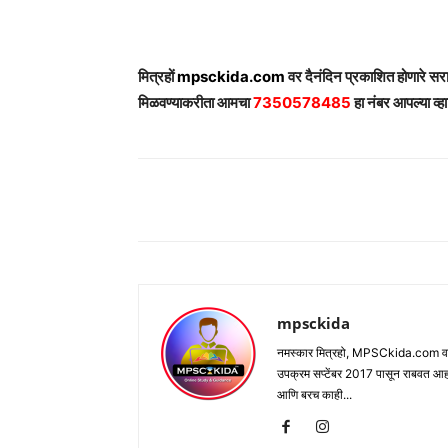
मित्रहों
mpsckida.com
वर दैनंदिन प्रकाशित होणारे स
मिळवण्याकरीता आमचा
7350578485
हा नंबर आपल्या व्हा
Share
mpsckida
नमस्कार मित्रहो, MPSCkida.com वर आप
उपक्रम सप्टेंबर 2017 पासून राबवत आ
आणि बरच काही...