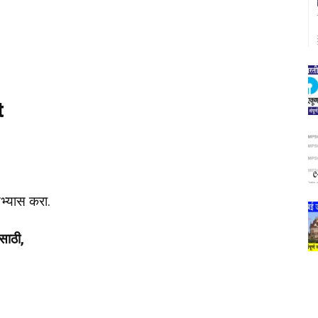
t
भ्यास करा.
साठी,