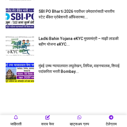
SBI PO Bharti 2026 पदवीधर उमेदवारांसाठी भारतीय
स्टेट बँकेत प्रोबेशनरी आ‍ॅफिसरच्या...
Ladki Bahin Yojana eKYC मुख्यमंत्री – माझी लाडकी
बहीण योजना eKYC...
मुंबई उच्च न्यायालयात लघुलेखन, लिपिक, वाहनचालक, शिपाई
पदांकरिता भरती Bombay...
जाहिराती
सराव पेपर
व्हाट्सअप ग्रुप
टेलेग्राम