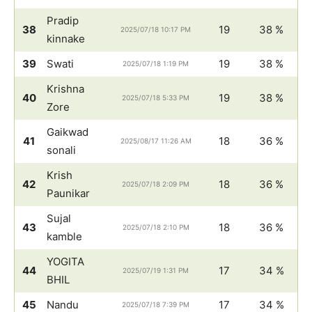
Pradip
38
19
38 %
2025/07/18 10:17 PM
kinnake
39
Swati
19
38 %
2025/07/18 1:19 PM
Krishna
40
19
38 %
2025/07/18 5:33 PM
Zore
Gaikwad
41
18
36 %
2025/08/17 11:26 AM
sonali
Krish
42
18
36 %
2025/07/18 2:09 PM
Paunikar
Sujal
43
18
36 %
2025/07/18 2:10 PM
kamble
YOGITA
44
17
34 %
2025/07/19 1:31 PM
BHIL
45
Nandu
17
34 %
2025/07/18 7:39 PM