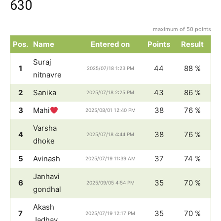
630
maximum of 50 points
Pos.
Name
Entered on
Points
Result
Suraj
1
44
88 %
2025/07/18 1:23 PM
nitnavre
2
Sanika
43
86 %
2025/07/18 2:25 PM
3
Mahi
38
76 %
2025/08/01 12:40 PM
Varsha
4
38
76 %
2025/07/18 4:44 PM
dhoke
5
Avinash
37
74 %
2025/07/19 11:39 AM
Janhavi
6
35
70 %
2025/09/05 4:54 PM
gondhal
Akash
7
35
70 %
2025/07/19 12:17 PM
Jadhav