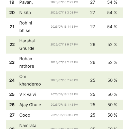
19
Pavan,
27
54 %
2025/07/18 2:29 PM
20
Nikita
27
54 %
2025/07/18 3:08 PM
Rohini
21
27
54 %
2025/07/18 4:13 PM
bhise
Harshal
22
26
52 %
2025/07/18 9:27 PM
Ghurde
Rohan
23
26
52 %
2025/07/18 2:47 PM
rathore
Om
24
25
50 %
2025/07/18 7:26 PM
khanderao
25
V k valvi
25
50 %
2025/07/18 1:39 PM
26
Ajay Ghule
25
50 %
2025/07/18 1:48 PM
27
Oooo
25
50 %
2025/07/18 3:15 PM
Namrata