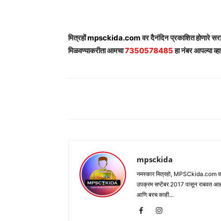
मित्रहों
mpsckida.com
वर दैनंदिन प्रकाशित होणारे स
मिळवण्याकरीता आमचा
7350578485
हा नंबर आपल्या व्हा
Share
mpsckida
नमस्कार मित्रहो, MPSCkida.com वर आप
उपक्रम सप्टेंबर 2017 पासून राबवत आ
आणि बरच काही...