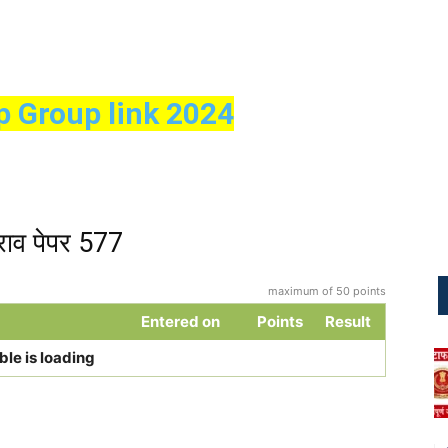
p Group link 2024
ाव पेपर 577
maximum of 50 points
Entered on
Points
Result
ble is loading