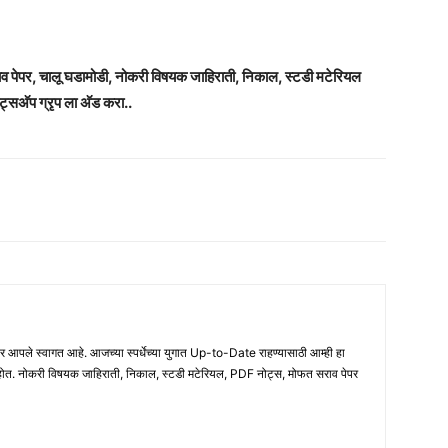
राव पेपर, चालू घडामोडी, नोकरी विषयक जाहिराती, निकाल, स्टडी मटेरियल
ट्सअ‍ॅप ग्रृप ला अ‍ॅड करा..
ले स्वागत आहे. आजच्या स्पर्धेच्या युगात Up-to-Date राहण्यासाठी आम्ही हा
होत. नोकरी विषयक जाहिराती, निकाल, स्टडी मटेरियल, PDF नोट्स, मोफत सराव पेपर