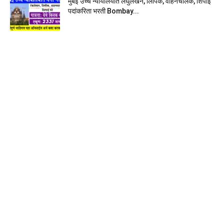
मुंबई उच्च न्यायालयात लघुलेखन, लिपिक, वाहनचालक, शिपाई
पदांकरिता भरती Bombay...