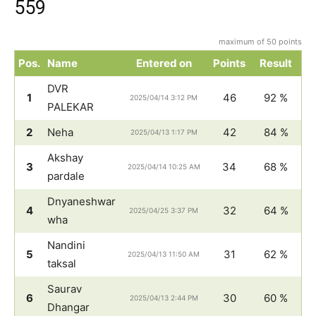
559
maximum of 50 points
Pos.
Name
Entered on
Points
Result
DVR
1
46
92 %
2025/04/14 3:12 PM
PALEKAR
2
Neha
42
84 %
2025/04/13 1:17 PM
Akshay
3
34
68 %
2025/04/14 10:25 AM
pardale
Dnyaneshwar
4
32
64 %
2025/04/25 3:37 PM
wha
Nandini
5
31
62 %
2025/04/13 11:50 AM
taksal
Saurav
6
30
60 %
2025/04/13 2:44 PM
Dhangar