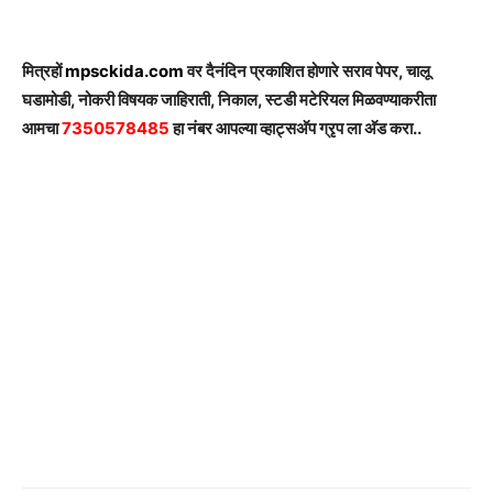
मित्रहों
mpsckida.com
वर दैनंदिन प्रकाशित होणारे सराव पेपर, चालू
घडामोडी, नोकरी विषयक जाहिराती, निकाल, स्टडी मटेरियल मिळवण्याकरीता
आमचा
7350578485
हा नंबर आपल्या व्हाट्सअ‍ॅप ग्रृप ला अ‍ॅड करा..