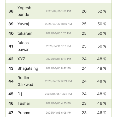
Yogesh
38
26
52 %
2025/04/05 1:01 PM
punde
39
Yuvraj
25
50 %
2025/04/05 11:16 AM
40
tukaram
25
50 %
2025/04/05 1:20 PM
fuldas
41
25
50 %
2025/04/11 1:17 PM
pawar
42
XYZ
24
48 %
2025/04/05 6:18 PM
43
Bhagatsing
24
48 %
2025/04/05 8:47 PM
Rutika
44
24
48 %
2025/04/05 12:21 PM
Gaikwad
45
D.j.
24
48 %
2025/04/05 12:23 PM
46
Tushar
23
46 %
2025/04/05 4:25 PM
47
Punam
23
46 %
2025/04/05 6:08 PM