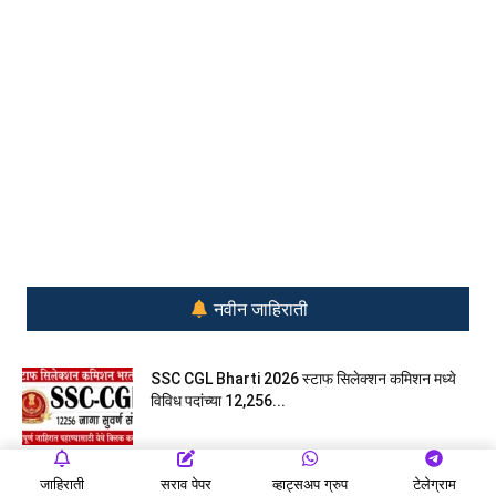
नवीन जाहिराती
SSC CGL Bharti 2026 स्टाफ सिलेक्शन कमिशन मध्ये
विविध पदांच्या 12,256...
जाहिराती
सराव पेपर
व्हाट्सअप ग्रुप
टेलेग्राम
नवीन पोलीस भरती 2026-27 लवकरच! संवर्गातील रिक्त