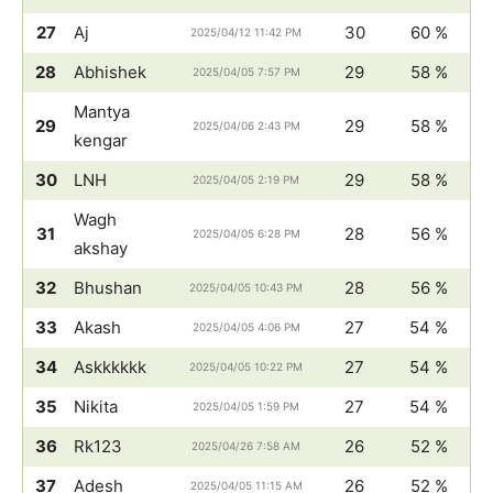
27
Aj
30
60 %
2025/04/12 11:42 PM
28
Abhishek
29
58 %
2025/04/05 7:57 PM
Mantya
29
29
58 %
2025/04/06 2:43 PM
kengar
30
LNH
29
58 %
2025/04/05 2:19 PM
Wagh
31
28
56 %
2025/04/05 6:28 PM
akshay
32
Bhushan
28
56 %
2025/04/05 10:43 PM
33
Akash
27
54 %
2025/04/05 4:06 PM
34
Askkkkkk
27
54 %
2025/04/05 10:22 PM
35
Nikita
27
54 %
2025/04/05 1:59 PM
36
Rk123
26
52 %
2025/04/26 7:58 AM
37
Adesh
26
52 %
2025/04/05 11:15 AM