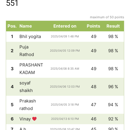
551
maximum of 50 points
Pos.
Name
Entered on
Points
Result
1
Bhil yogita
49
98 %
2025/04/09 1:48 PM
Puja
2
49
98 %
2025/04/05 12:09 PM
Rathod
PRASHANT
3
49
98 %
2025/04/08 8:35 AM
KADAM
soyaf
4
48
96 %
2025/04/06 12:03 PM
shaikh
Prakash
5
47
94 %
2025/04/05 3:18 PM
rathod
6
Vinay
46
92 %
2025/04/13 6:10 PM
7
A h
45
90 %
2025/05/08 10:47 PM