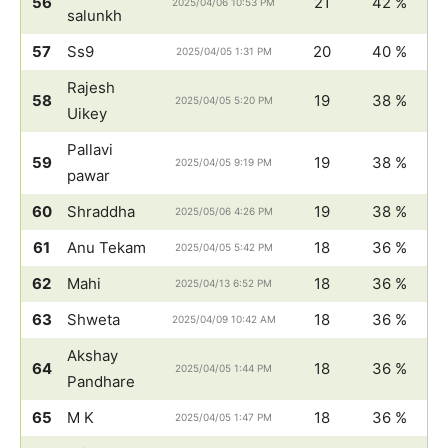
56
21
42 %
2025/04/06 10:53 PM
salunkh
57
Ss9
20
40 %
2025/04/05 1:31 PM
Rajesh
58
19
38 %
2025/04/05 5:20 PM
Uikey
Pallavi
59
19
38 %
2025/04/05 9:19 PM
pawar
60
Shraddha
19
38 %
2025/05/06 4:26 PM
61
Anu Tekam
18
36 %
2025/04/05 5:42 PM
62
Mahi
18
36 %
2025/04/13 6:52 PM
63
Shweta
18
36 %
2025/04/09 10:42 AM
Akshay
64
18
36 %
2025/04/05 1:44 PM
Pandhare
65
M K
18
36 %
2025/04/05 1:47 PM