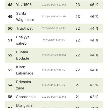
48
Yuvi1506
23
46 %
2025/04/05 8:23 PM
Sarita
49
23
46 %
2025/04/05 11:28 AM
Waghmare
50
Trupti patil
22
44 %
2025/04/06 12:43 AM
Bhaiyya
51
22
44 %
2025/04/11 8:00 PM
saheb
Punam
52
22
44 %
2025/05/04 8:48 PM
Bodade
Kiran
53
22
44 %
2025/04/05 2:41 PM
Lahamage
Priyanka
54
21
42 %
2025/04/05 4:12 PM
zade
55
Shraddha h
21
42 %
2025/04/05 7:53 PM
Mangesh