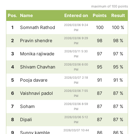
maximum of 100 points
Pos.
Name
Entered on
Points
Result
2026/03/06 9:24
1
Somnath Rathod
100
100 %
PM
2026/03/06 9:29
2
Pravin shendre
98
98 %
PM
2026/03/11 5:30
3
Monika rajiwade
97
97 %
PM
2026/03/06 6:00
4
Shivam Chavhan
95
95 %
PM
2026/03/07 2:18
5
Pooja davare
91
91 %
PM
2026/03/06 7:55
6
Vaishnavi padol
87
87 %
PM
2026/03/06 8:59
7
Soham
87
87 %
PM
2026/03/06 5:12
8
Dipali
87
87 %
PM
2026/03/07 10:44
9
Sunny kamble
86
86 %