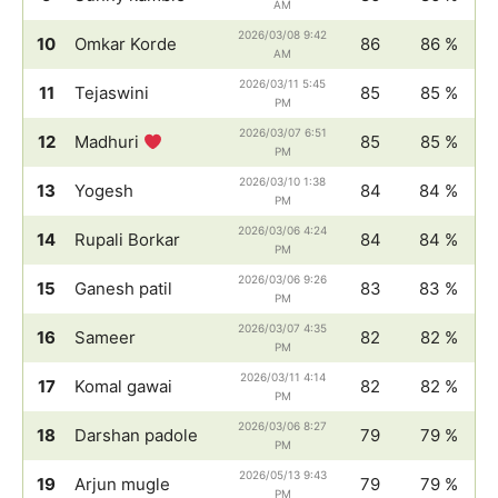
AM
2026/03/08 9:42
10
Omkar Korde
86
86 %
AM
2026/03/11 5:45
11
Tejaswini
85
85 %
PM
2026/03/07 6:51
12
Madhuri
85
85 %
PM
2026/03/10 1:38
13
Yogesh
84
84 %
PM
2026/03/06 4:24
14
Rupali Borkar
84
84 %
PM
2026/03/06 9:26
15
Ganesh patil
83
83 %
PM
2026/03/07 4:35
16
Sameer
82
82 %
PM
2026/03/11 4:14
17
Komal gawai
82
82 %
PM
2026/03/06 8:27
18
Darshan padole
79
79 %
PM
2026/05/13 9:43
19
Arjun mugle
79
79 %
PM