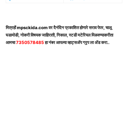
मित्रहों
mpsckida.com
वर दैनंदिन प्रकाशित होणारे सराव पेपर, चालू
घडामोडी, नोकरी विषयक जाहिराती, निकाल, स्टडी मटेरियल मिळवण्याकरीता
आमचा
7350578485
हा नंबर आपल्या व्हाट्सअ‍ॅप ग्रृप ला अ‍ॅड करा..