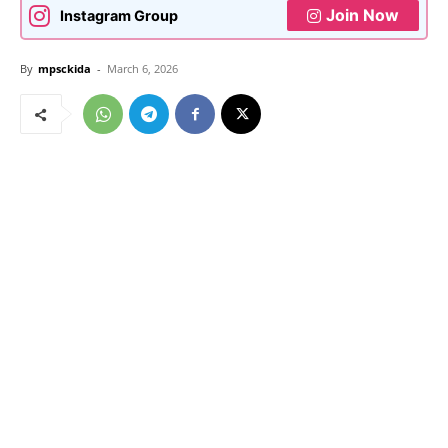
Join Now
Instagram Group
By
mpsckida
-
March 6, 2026