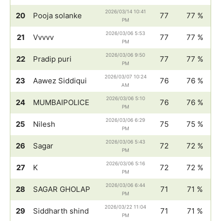
2026/03/14 10:41
20
Pooja solanke
77
77 %
PM
2026/03/06 5:53
21
Vvvvv
77
77 %
PM
2026/03/06 9:50
22
Pradip puri
77
77 %
PM
2026/03/07 10:24
23
Aawez Siddiqui
76
76 %
AM
2026/03/06 5:10
24
MUMBAIPOLICE
76
76 %
PM
2026/03/06 6:29
25
Nilesh
75
75 %
PM
2026/03/06 5:43
26
Sagar
72
72 %
PM
2026/03/06 5:16
27
K
72
72 %
PM
2026/03/06 6:44
28
SAGAR GHOLAP
71
71 %
PM
2026/03/22 11:04
29
Siddharth shind
71
71 %
PM