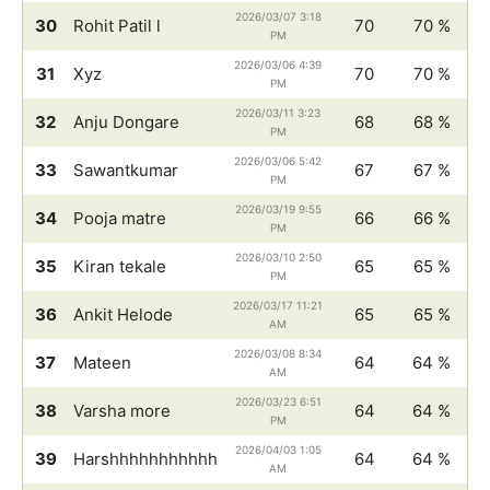
2026/03/07 3:18
30
Rohit Patil l
70
70 %
PM
2026/03/06 4:39
31
Xyz
70
70 %
PM
2026/03/11 3:23
32
Anju Dongare
68
68 %
PM
2026/03/06 5:42
33
Sawantkumar
67
67 %
PM
2026/03/19 9:55
34
Pooja matre
66
66 %
PM
2026/03/10 2:50
35
Kiran tekale
65
65 %
PM
2026/03/17 11:21
36
Ankit Helode
65
65 %
AM
2026/03/08 8:34
37
Mateen
64
64 %
AM
2026/03/23 6:51
38
Varsha more
64
64 %
PM
2026/04/03 1:05
39
Harshhhhhhhhhhh
64
64 %
AM