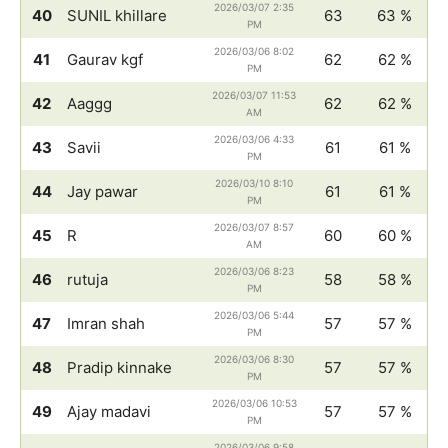
2026/03/07 2:35
40
SUNIL khillare
63
63 %
PM
2026/03/06 8:02
41
Gaurav kgf
62
62 %
PM
2026/03/07 11:53
42
Aaggg
62
62 %
AM
2026/03/06 4:33
43
Savii
61
61 %
PM
2026/03/10 8:10
44
Jay pawar
61
61 %
PM
2026/03/07 8:57
45
R
60
60 %
AM
2026/03/06 8:23
46
rutuja
58
58 %
PM
2026/03/06 5:44
47
Imran shah
57
57 %
PM
2026/03/06 8:30
48
Pradip kinnake
57
57 %
PM
2026/03/06 10:53
49
Ajay madavi
57
57 %
PM
2026/03/06 9:58