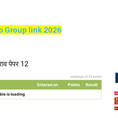
p Group link 2026
ाव पेपर 12
maximum of 25 points
Entered on
Points
Result
ble is loading