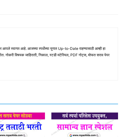
ले स्वागत आहे. आजच्या स्पर्धेच्या युगात Up-to-Date राहण्यासाठी आम्ही हा
होत. नोकरी विषयक जाहिराती, निकाल, स्टडी मटेरियल, PDF नोट्स, मोफत सराव पेपर