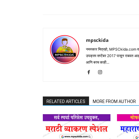
Share
mpsckida
नमस्कार मित्रहो, MPSCkida.com वर आप
उपक्रम सप्टेंबर 2017 पासून राबवत आ
आणि बरच काही...
RELATED ARTICLES
MORE FROM AUTHOR