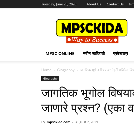
Tuesday, June 23, 2026
About Us
Contact Us
Pri
MPSCKida.com
सर्व
नवीन
जाहिराती
Letest
Jobs
MPSC ONLINE
नवीन जाहिराती
प्रवेशपत्र
in
Maharashtra
Home
Giography
जागतिक भूगोल विषयावर नेहमी परिक्षेला विचा
Giography
जागतिक भूगोल विषयावर
जाणारे प्रश्न? (एका व
By
mpsckida.com
-
August 2, 2019