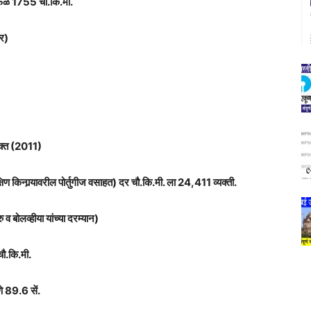
त्रफळ 1755 चौ.कि.मी.
टर)
क्त (2011)
षिण किनार्‍यावरील पोर्तुगीज वसाहत) दर चौ.कि.मी. ला 24,411 व्यक्ती.
व बोलव्हीया यांच्या दरम्यान)
.कि.मी.
णे 89.6 सें.