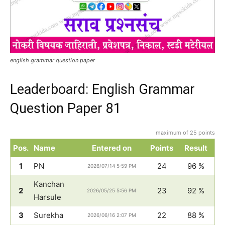
english grammar question paper
Leaderboard: English Grammar
Question Paper 81
maximum of 25 points
Pos.
Name
Entered on
Points
Result
1
PN
24
96 %
2026/07/14 5:59 PM
Kanchan
2
23
92 %
2026/05/25 5:56 PM
Harsule
3
Surekha
22
88 %
2026/06/16 2:07 PM