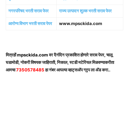
नगरपरिषद भरती सराव पेपर
राज्य उत्पादन शुल्क भरती सराव पेपर
आरोग्य विभाग भरती सराव पेपर
www.mpsckida.com
मित्रहों
mpsckida.com
वर दैनंदिन प्रकाशित होणारे सराव पेपर, चालू
घडामोडी, नोकरी विषयक जाहिराती, निकाल, स्टडी मटेरियल मिळवण्याकरीता
आमचा
7350578485
हा नंबर आपल्या व्हाट्सअ‍ॅप ग्रृप ला अ‍ॅड करा..