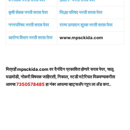
कृषी सेवक भरती सराव पेपर
जिल्हा परिषद भरती सराव पेपर
नगरपरिषद भरती सराव पेपर
राज्य उत्पादन शुल्क भरती सराव पेपर
आरोग्य विभाग भरती सराव पेपर
www.mpsckida.com
मित्रहों
mpsckida.com
वर दैनंदिन प्रकाशित होणारे सराव पेपर, चालू
घडामोडी, नोकरी विषयक जाहिराती, निकाल, स्टडी मटेरियल मिळवण्याकरीता
आमचा
7350578485
हा नंबर आपल्या व्हाट्सअ‍ॅप ग्रृप ला अ‍ॅड करा..