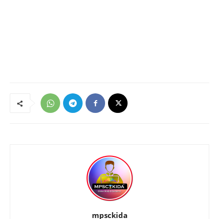
mpsckida