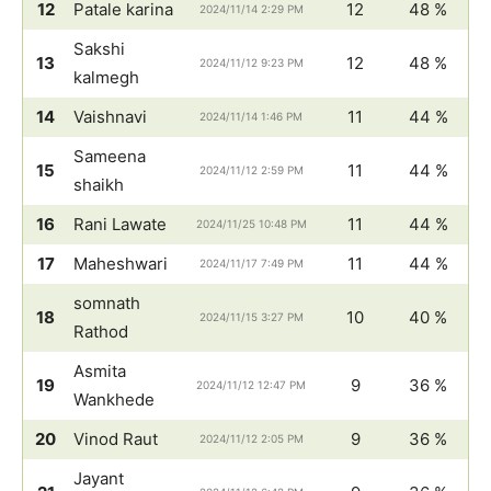
12
Patale karina
12
48 %
2024/11/14 2:29 PM
Sakshi
13
12
48 %
2024/11/12 9:23 PM
kalmegh
14
Vaishnavi
11
44 %
2024/11/14 1:46 PM
Sameena
15
11
44 %
2024/11/12 2:59 PM
shaikh
16
Rani Lawate
11
44 %
2024/11/25 10:48 PM
17
Maheshwari
11
44 %
2024/11/17 7:49 PM
somnath
18
10
40 %
2024/11/15 3:27 PM
Rathod
Asmita
19
9
36 %
2024/11/12 12:47 PM
Wankhede
20
Vinod Raut
9
36 %
2024/11/12 2:05 PM
Jayant