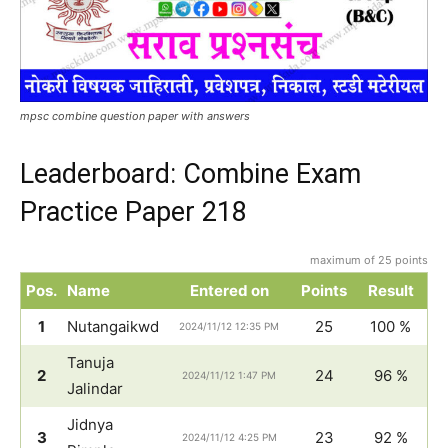
mpsc combine question paper with answers
Leaderboard: Combine Exam
Practice Paper 218
maximum of 25 points
Pos.
Name
Entered on
Points
Result
1
Nutangaikwd
25
100 %
2024/11/12 12:35 PM
Tanuja
2
24
96 %
2024/11/12 1:47 PM
Jalindar
Jidnya
3
23
92 %
2024/11/12 4:25 PM