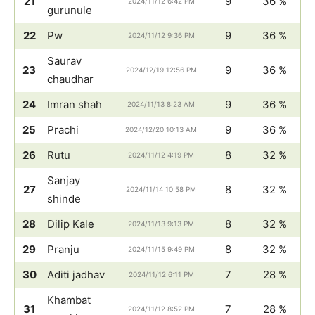
21
9
36 %
2024/11/12 6:42 PM
gurunule
22
Pw
9
36 %
2024/11/12 9:36 PM
Saurav
23
9
36 %
2024/12/19 12:56 PM
chaudhar
24
Imran shah
9
36 %
2024/11/13 8:23 AM
25
Prachi
9
36 %
2024/12/20 10:13 AM
26
Rutu
8
32 %
2024/11/12 4:19 PM
Sanjay
27
8
32 %
2024/11/14 10:58 PM
shinde
28
Dilip Kale
8
32 %
2024/11/13 9:13 PM
29
Pranju
8
32 %
2024/11/15 9:49 PM
30
Aditi jadhav
7
28 %
2024/11/12 6:11 PM
Khambat
31
7
28 %
2024/11/12 8:52 PM