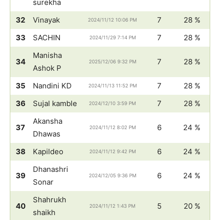
surekha
32
Vinayak
7
28 %
2024/11/12 10:06 PM
33
SACHIN
7
28 %
2024/11/29 7:14 PM
Manisha
34
7
28 %
2025/12/06 9:32 PM
Ashok P
35
Nandini KD
7
28 %
2024/11/13 11:52 PM
36
Sujal kamble
7
28 %
2024/12/10 3:59 PM
Akansha
37
6
24 %
2024/11/12 8:02 PM
Dhawas
38
Kapildeo
6
24 %
2024/11/12 9:42 PM
Dhanashri
39
6
24 %
2024/12/05 9:36 PM
Sonar
Shahrukh
40
5
20 %
2024/11/12 1:43 PM
shaikh