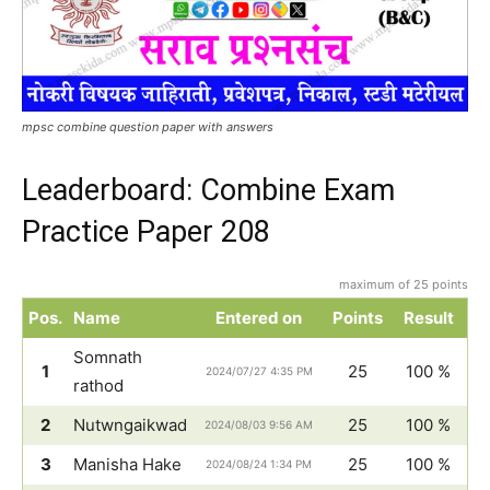
mpsc combine question paper with answers
Leaderboard: Combine Exam
Practice Paper 208
maximum of 25 points
Pos.
Name
Entered on
Points
Result
Somnath
1
25
100 %
2024/07/27 4:35 PM
rathod
2
Nutwngaikwad
25
100 %
2024/08/03 9:56 AM
3
Manisha Hake
25
100 %
2024/08/24 1:34 PM