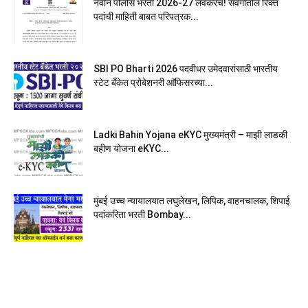
नवीन पोलीस भरती 2026-27 लवकरच! संवर्गातील रिक्त
पदांची माहिती बाबत परिपत्रक...
SBI PO Bharti 2026 पदवीधर उमेदवारांसाठी भारतीय
स्टेट बँकेत प्रोबेशनरी आ‍ॅफिसरच्या...
Ladki Bahin Yojana eKYC मुख्यमंत्री – माझी लाडकी
बहीण योजना eKYC...
मुंबई उच्च न्यायालयात लघुलेखन, लिपिक, वाहनचालक, शिपाई
पदांकरिता भरती Bombay...