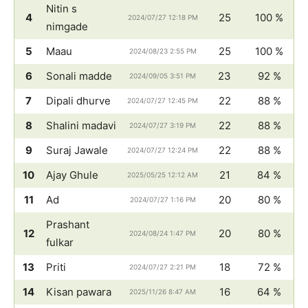
Nitin s
4
25
100 %
2024/07/27 12:18 PM
nimgade
5
Maau
25
100 %
2024/08/23 2:55 PM
6
Sonali madde
23
92 %
2024/09/05 3:51 PM
7
Dipali dhurve
22
88 %
2024/07/27 12:45 PM
8
Shalini madavi
22
88 %
2024/07/27 3:19 PM
9
Suraj Jawale
22
88 %
2024/07/27 12:24 PM
10
Ajay Ghule
21
84 %
2025/05/25 12:12 AM
11
Ad
20
80 %
2024/07/27 1:16 PM
Prashant
12
20
80 %
2024/08/24 1:47 PM
fulkar
13
Priti
18
72 %
2024/07/27 2:21 PM
14
Kisan pawara
16
64 %
2025/11/26 8:47 AM