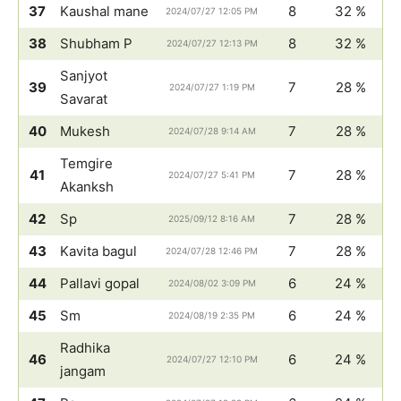
37
Kaushal mane
8
32 %
2024/07/27 12:05 PM
38
Shubham P
8
32 %
2024/07/27 12:13 PM
Sanjyot
39
7
28 %
2024/07/27 1:19 PM
Savarat
40
Mukesh
7
28 %
2024/07/28 9:14 AM
Temgire
41
7
28 %
2024/07/27 5:41 PM
Akanksh
42
Sp
7
28 %
2025/09/12 8:16 AM
43
Kavita bagul
7
28 %
2024/07/28 12:46 PM
44
Pallavi gopal
6
24 %
2024/08/02 3:09 PM
45
Sm
6
24 %
2024/08/19 2:35 PM
Radhika
46
6
24 %
2024/07/27 12:10 PM
jangam