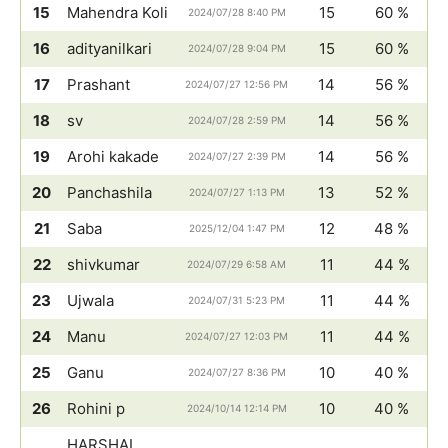
15
Mahendra Koli
15
60 %
2024/07/28 8:40 PM
16
adityanilkari
15
60 %
2024/07/28 9:04 PM
17
Prashant
14
56 %
2024/07/27 12:56 PM
18
sv
14
56 %
2024/07/28 2:59 PM
19
Arohi kakade
14
56 %
2024/07/27 2:39 PM
20
Panchashila
13
52 %
2024/07/27 1:13 PM
21
Saba
12
48 %
2025/12/04 1:47 PM
22
shivkumar
11
44 %
2024/07/29 6:58 AM
23
Ujwala
11
44 %
2024/07/31 5:23 PM
24
Manu
11
44 %
2024/07/27 12:03 PM
25
Ganu
10
40 %
2024/07/27 8:36 PM
26
Rohini p
10
40 %
2024/10/14 12:14 PM
HARSHAL