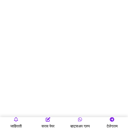
जाहिराती
सराव पेपर
व्हाट्सअप ग्रुप
टेलेग्राम