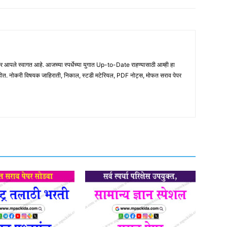
ले स्वागत आहे. आजच्या स्पर्धेच्या युगात Up-to-Date राहण्यासाठी आम्ही हा
होत. नोकरी विषयक जाहिराती, निकाल, स्टडी मटेरियल, PDF नोट्स, मोफत सराव पेपर