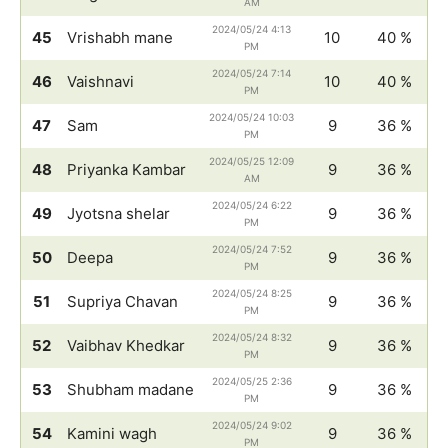
AM
2024/05/24 4:13
45
Vrishabh mane
10
40 %
PM
2024/05/24 7:14
46
Vaishnavi
10
40 %
PM
2024/05/24 10:03
47
Sam
9
36 %
PM
2024/05/25 12:09
48
Priyanka Kambar
9
36 %
AM
2024/05/24 6:22
49
Jyotsna shelar
9
36 %
PM
2024/05/24 7:52
50
Deepa
9
36 %
PM
2024/05/24 8:25
51
Supriya Chavan
9
36 %
PM
2024/05/24 8:32
52
Vaibhav Khedkar
9
36 %
PM
2024/05/25 2:36
53
Shubham madane
9
36 %
PM
2024/05/24 9:02
54
Kamini wagh
9
36 %
PM