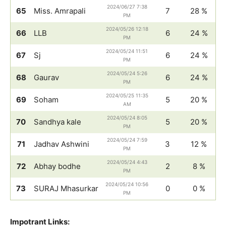
2024/06/27 7:38
65
Miss. Amrapali
7
28 %
PM
2024/05/26 12:18
66
LLB
6
24 %
PM
2024/05/24 11:51
67
Sj
6
24 %
PM
2024/05/24 5:26
68
Gaurav
6
24 %
PM
2024/05/25 11:35
69
Soham
5
20 %
AM
2024/05/24 8:05
70
Sandhya kale
5
20 %
PM
2024/05/24 7:59
71
Jadhav Ashwini
3
12 %
PM
2024/05/24 4:43
72
Abhay bodhe
2
8 %
PM
2024/05/24 10:56
73
SURAJ Mhasurkar
0
0 %
PM
Impotrant Links: