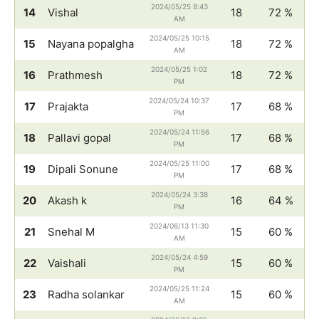
2024/05/25 8:43
14
Vishal
18
72 %
AM
2024/05/25 10:15
15
Nayana popalgha
18
72 %
AM
2024/05/25 1:02
16
Prathmesh
18
72 %
PM
2024/05/24 10:37
17
Prajakta
17
68 %
PM
2024/05/24 11:56
18
Pallavi gopal
17
68 %
PM
2024/05/25 11:00
19
Dipali Sonune
17
68 %
PM
2024/05/24 3:38
20
Akash k
16
64 %
PM
2024/06/13 11:30
21
Snehal M
15
60 %
AM
2024/05/24 4:59
22
Vaishali
15
60 %
PM
2024/05/25 11:24
23
Radha solankar
15
60 %
AM