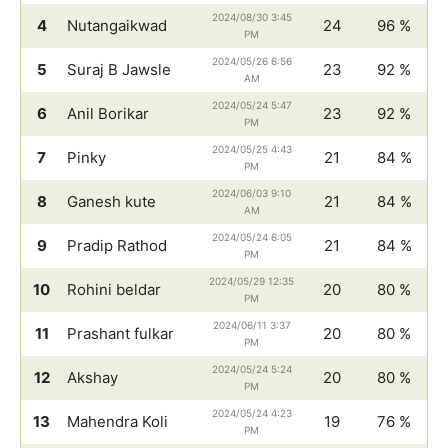
2024/08/30 3:45
4
Nutangaikwad
24
96 %
PM
2024/05/26 6:56
5
Suraj B Jawsle
23
92 %
AM
2024/05/24 5:47
6
Anil Borikar
23
92 %
PM
2024/05/25 4:43
7
Pinky
21
84 %
PM
2024/06/03 9:10
8
Ganesh kute
21
84 %
AM
2024/05/24 6:05
9
Pradip Rathod
21
84 %
PM
2024/05/29 12:35
10
Rohini beldar
20
80 %
PM
2024/06/11 3:37
11
Prashant fulkar
20
80 %
PM
2024/05/24 5:24
12
Akshay
20
80 %
PM
2024/05/24 4:23
13
Mahendra Koli
19
76 %
PM