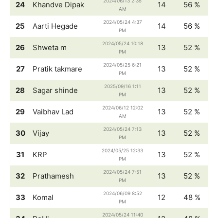
2024/06/13 2:35
24
Khandve Dipak
14
56 %
AM
2024/05/24 4:37
25
Aarti Hegade
14
56 %
PM
2024/05/24 10:18
26
Shweta m
13
52 %
PM
2024/05/25 6:21
27
Pratik takmare
13
52 %
PM
2025/09/16 1:11
28
Sagar shinde
13
52 %
PM
2024/06/12 12:02
29
Vaibhav Lad
13
52 %
AM
2024/05/24 7:13
30
Vijay
13
52 %
PM
2024/05/25 12:33
31
KRP
13
52 %
PM
2024/05/24 7:51
32
Prathamesh
13
52 %
PM
2024/06/09 8:52
33
Komal
12
48 %
PM
2024/05/24 11:40