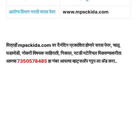
आरोग्य विभाग भरती सराव पेपर
www.mpsckida.com
मित्रहों
mpsckida.com
वर दैनंदिन प्रकाशित होणारे सराव पेपर, चालू
घडामोडी, नोकरी विषयक जाहिराती, निकाल, स्टडी मटेरियल मिळवण्याकरीता
आमचा
7350578485
हा नंबर आपल्या व्हाट्सअ‍ॅप ग्रृप ला अ‍ॅड करा..