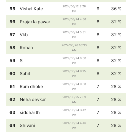
2024/06/12 3:26
55
Vishal Kate
9
36 %
PM
2024/05/24 4:56
56
Prajakta pawar
8
32 %
PM
2024/05/24 5:31
57
Vkb
8
32 %
PM
2024/05/26 10:33
58
Rohan
8
32 %
AM
2024/05/24 8:30
59
S
8
32 %
PM
2024/05/24 9:15
60
Sahil
8
32 %
PM
2024/05/24 9:58
61
Ram dhoke
7
28 %
PM
2024/05/25 7:09
62
Neha devkar
7
28 %
AM
2024/05/24 3:42
63
siddharth
7
28 %
PM
2024/05/24 4:46
64
Shivani
7
28 %
PM