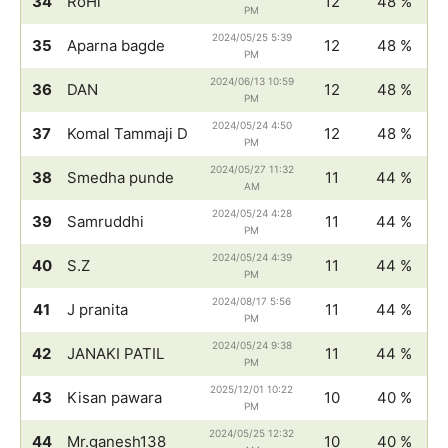
34
RoHi
12
48 %
PM
2024/05/25 5:39
35
Aparna bagde
12
48 %
PM
2024/06/13 10:59
36
DAN
12
48 %
PM
2024/05/24 4:50
37
Komal Tammaji D
12
48 %
PM
2024/05/27 11:32
38
Smedha punde
11
44 %
AM
2024/05/24 4:28
39
Samruddhi
11
44 %
PM
2024/05/24 4:39
40
S.Z
11
44 %
PM
2024/08/17 5:56
41
J pranita
11
44 %
PM
2024/05/24 9:38
42
JANAKI PATIL
11
44 %
PM
2025/12/01 10:22
43
Kisan pawara
10
40 %
PM
2024/05/25 12:32
44
Mr.ganesh138
10
40 %