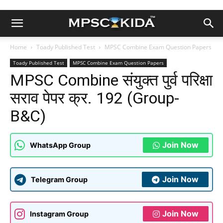
Home
Toady Published Test
MPSC Combine Exam Question Papers
Toady Published Test
MPSC Combine Exam Question Papers
MPSC Combine संयुक्त पुर्व परिक्षा
सराव पेपर क्र. 192 (Group-
B&C)
Join Now
WhatsApp Group
Join Now
Telegram Group
Join Now
Instagram Group