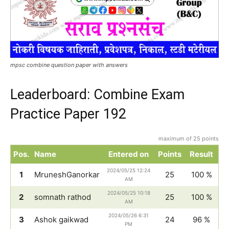
mpsc combine question paper with answers
Leaderboard: Combine Exam
Practice Paper 192
maximum of 25 points
Pos.
Name
Entered on
Points
Result
2024/05/25 12:24
1
MruneshGanorkar
25
100 %
AM
2024/05/25 10:18
2
somnath rathod
25
100 %
AM
2024/05/26 6:31
3
Ashok gaikwad
24
96 %
PM