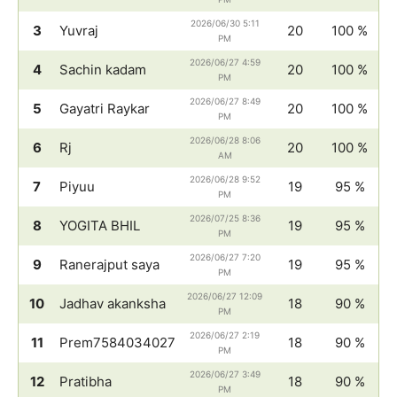
2026/06/30 5:11
3
Yuvraj
20
100 %
PM
2026/06/27 4:59
4
Sachin kadam
20
100 %
PM
2026/06/27 8:49
5
Gayatri Raykar
20
100 %
PM
2026/06/28 8:06
6
Rj
20
100 %
AM
2026/06/28 9:52
7
Piyuu
19
95 %
PM
2026/07/25 8:36
8
YOGITA BHIL
19
95 %
PM
2026/06/27 7:20
9
Ranerajput saya
19
95 %
PM
2026/06/27 12:09
10
Jadhav akanksha
18
90 %
PM
2026/06/27 2:19
11
Prem7584034027
18
90 %
PM
2026/06/27 3:49
12
Pratibha
18
90 %
PM