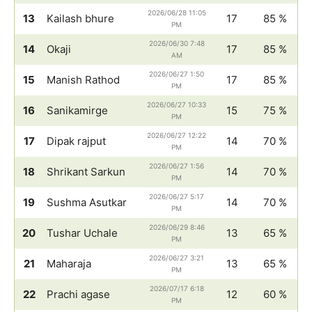
2026/06/28 11:05
13
Kailash bhure
17
85 %
PM
2026/06/30 7:48
14
Okaji
17
85 %
AM
2026/06/27 1:50
15
Manish Rathod
17
85 %
PM
2026/06/27 10:33
16
Sanikamirge
15
75 %
PM
2026/06/27 12:22
17
Dipak rajput
14
70 %
PM
2026/06/27 1:56
18
Shrikant Sarkun
14
70 %
PM
2026/06/27 5:17
19
Sushma Asutkar
14
70 %
PM
2026/06/29 8:46
20
Tushar Uchale
13
65 %
PM
2026/06/27 3:21
21
Maharaja
13
65 %
PM
2026/07/17 6:18
22
Prachi agase
12
60 %
PM