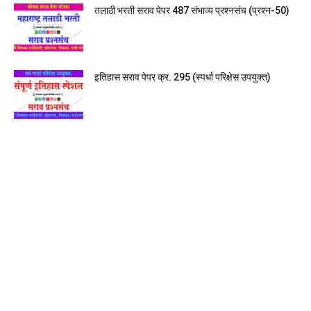
तलाठी भरती सराव पेपर 487 संभाव्य प्रश्नसंच (प्रश्न-50)
इतिहास सराव पेपर क्र. 295 (स्पर्धा परिक्षेस उपयुक्त)