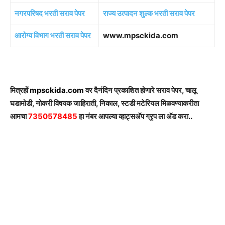
नगरपरिषद भरती सराव पेपर
राज्य उत्पादन शुल्क भरती सराव पेपर
आरोग्य विभाग भरती सराव पेपर
www.mpsckida.com
मित्रहों
mpsckida.com
वर दैनंदिन प्रकाशित होणारे सराव पेपर, चालू
घडामोडी, नोकरी विषयक जाहिराती, निकाल, स्टडी मटेरियल मिळवण्याकरीता
आमचा
7350578485
हा नंबर आपल्या व्हाट्सअ‍ॅप ग्रृप ला अ‍ॅड करा..