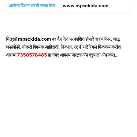
आरोग्य विभाग भरती सराव पेपर
www.mpsckida.com
मित्रहों
mpsckida.com
वर दैनंदिन प्रकाशित होणारे सराव पेपर, चालू
घडामोडी, नोकरी विषयक जाहिराती, निकाल, स्टडी मटेरियल मिळवण्याकरीता
आमचा
7350578485
हा नंबर आपल्या व्हाट्सअ‍ॅप ग्रृप ला अ‍ॅड करा..