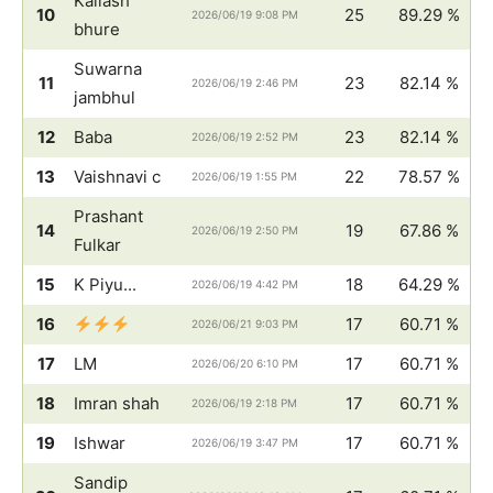
Kailash
10
25
89.29 %
2026/06/19 9:08 PM
bhure
Suwarna
11
23
82.14 %
2026/06/19 2:46 PM
jambhul
12
Baba
23
82.14 %
2026/06/19 2:52 PM
13
Vaishnavi c
22
78.57 %
2026/06/19 1:55 PM
Prashant
14
19
67.86 %
2026/06/19 2:50 PM
Fulkar
15
K Piyu...
18
64.29 %
2026/06/19 4:42 PM
16
17
60.71 %
2026/06/21 9:03 PM
17
LM
17
60.71 %
2026/06/20 6:10 PM
18
Imran shah
17
60.71 %
2026/06/19 2:18 PM
19
Ishwar
17
60.71 %
2026/06/19 3:47 PM
Sandip