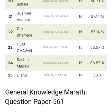
20
17
60.71 %
2026/06/20 12:12 AM
uchale
Sushma
21
16
57.14 %
2026/06/19 5:49 PM
Asutkar
Om
22
16
57.14 %
2026/06/19 5:49 PM
Bhamare
HEM
23
15
53.57 %
2026/06/20 10:55 AM
CHAVAN
Sachin
24
15
53.57 %
2026/06/20 6:54 AM
Madavi
25
Dishu
14
50 %
2026/06/19 1:53 PM
General Knowledge Marathi
Question Paper 561