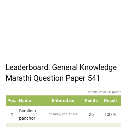
Leaderboard: General Knowledge
Marathi Question Paper 541
maximum of 25 points
Pos.
Name
Entered on
Points
Result
Samiksh
1
25
100 %
2026/05/27 2:57 PM
panchor