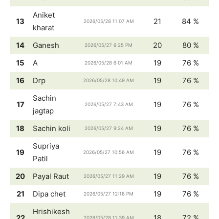
Aniket
13
21
84 %
2026/05/28 11:07 AM
kharat
14
Ganesh
20
80 %
2026/05/27 6:25 PM
15
A
19
76 %
2026/05/28 6:01 AM
16
Drp
19
76 %
2026/05/28 10:49 AM
Sachin
17
19
76 %
2026/05/27 7:43 AM
jagtap
18
Sachin koli
19
76 %
2026/05/27 9:24 AM
Supriya
19
19
76 %
2026/05/27 10:56 AM
Patil
20
Payal Raut
19
76 %
2026/05/27 11:29 AM
21
Dipa chet
19
76 %
2026/05/27 12:18 PM
Hrishikesh
22
18
72 %
2026/05/28 11:39 AM