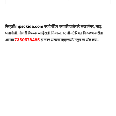
मित्रहों
mpsckida.com
वर दैनंदिन प्रकाशित होणारे सराव पेपर, चालू
घडामोडी, नोकरी विषयक जाहिराती, निकाल, स्टडी मटेरियल मिळवण्याकरीता
आमचा
7350578485
हा नंबर आपल्या व्हाट्सअ‍ॅप ग्रृप ला अ‍ॅड करा..