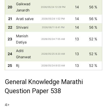
Gaikwad
20
14
56 %
2026/05/24 12:29 PM
Janardh
21
Arati salve
14
56 %
2026/05/24 1:52 PM
22
Shivani
14
56 %
2026/06/11 8:41 PM
Manish
23
13
52 %
2026/05/24 7:55 AM
Datiya
Aditi
24
13
52 %
2026/05/25 8:20 AM
Ghanwat
25
Rj
13
52 %
2026/05/24 8:03 AM
General Knowledge Marathi
Question Paper 538
4>