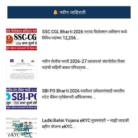
नवीन जाहिराती
SSC CGL Bharti 2026 स्टाफ सिलेक्शन कमिशन मध्ये
विविध पदांच्या 12,256...
नवीन पोलीस भरती 2026-27 लवकरच! संवर्गातील रिक्त
पदांची माहिती बाबत परिपत्रक...
SBI PO Bharti 2026 पदवीधर उमेदवारांसाठी भारतीय
स्टेट बँकेत प्रोबेशनरी आ‍ॅफिसरच्या...
Ladki Bahin Yojana eKYC मुख्यमंत्री – माझी लाडकी
बहीण योजना eKYC...