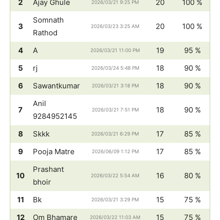
2
Ajay Ghule
20
100 %
2026/03/21 9:25 PM
Somnath
3
20
100 %
2026/03/23 3:25 AM
Rathod
4
A
19
95 %
2026/03/21 11:00 PM
5
rj
18
90 %
2026/03/24 5:48 PM
6
Sawantkumar
18
90 %
2026/03/21 3:18 PM
Anil
7
18
90 %
2026/03/21 7:51 PM
9284952145
8
Skkk
17
85 %
2026/03/21 6:29 PM
9
Pooja Matre
17
85 %
2026/06/09 1:12 PM
Prashant
10
16
80 %
2026/03/22 5:54 AM
bhoir
11
Bk
15
75 %
2026/03/21 3:29 PM
12
Om Bhamare
15
75 %
2026/03/22 11:03 AM