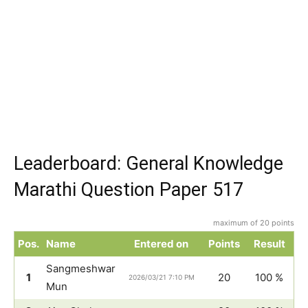
Leaderboard: General Knowledge
Marathi Question Paper 517
maximum of 20 points
Pos.
Name
Entered on
Points
Result
Sangmeshwar
1
20
100 %
2026/03/21 7:10 PM
Mun