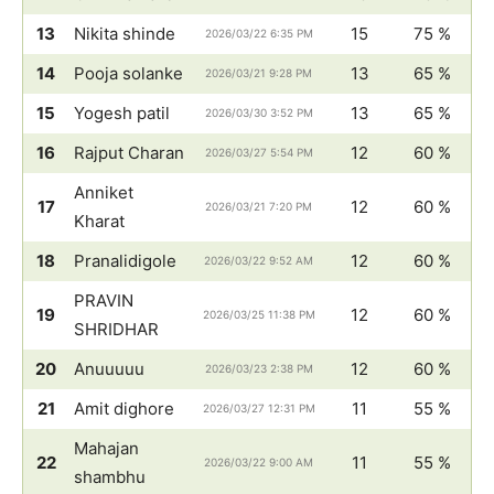
13
Nikita shinde
15
75 %
2026/03/22 6:35 PM
14
Pooja solanke
13
65 %
2026/03/21 9:28 PM
15
Yogesh patil
13
65 %
2026/03/30 3:52 PM
16
Rajput Charan
12
60 %
2026/03/27 5:54 PM
Anniket
17
12
60 %
2026/03/21 7:20 PM
Kharat
18
Pranalidigole
12
60 %
2026/03/22 9:52 AM
PRAVIN
19
12
60 %
2026/03/25 11:38 PM
SHRIDHAR
20
Anuuuuu
12
60 %
2026/03/23 2:38 PM
21
Amit dighore
11
55 %
2026/03/27 12:31 PM
Mahajan
22
11
55 %
2026/03/22 9:00 AM
shambhu