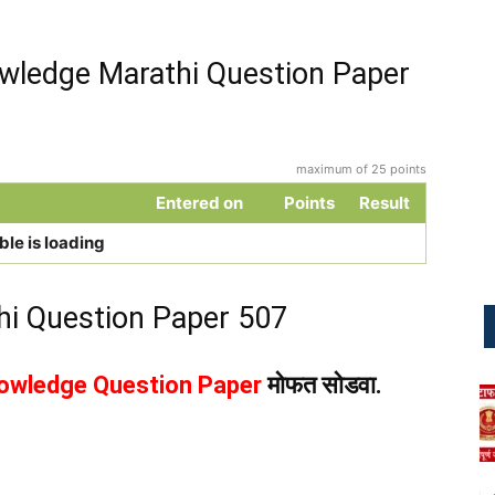
wledge Marathi Question Paper
maximum of 25 points
Entered on
Points
Result
ble is loading
hi Question Paper 507
l Knowledge Question Paper
मोफत सोडवा.