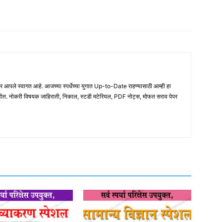
ले स्वागत आहे. आजच्या स्पर्धेच्या युगात Up-to-Date राहण्यासाठी आम्ही हा
होत. नोकरी विषयक जाहिराती, निकाल, स्टडी मटेरियल, PDF नोट्स, मोफत सराव पेपर