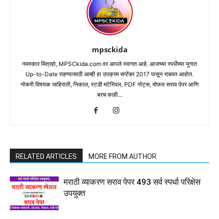
mpsckida
नमस्कार मित्रहो, MPSCkida.com वर आपले स्वागत आहे. आजच्या स्पर्धेच्या युगात
Up-to-Date राहण्यासाठी आम्ही हा उपक्रम सप्टेंबर 2017 पासून राबवत आहोत.
नोकरी विषयक जाहिराती, निकाल, स्टडी मटेरियल, PDF नोट्स, मोफत सराव पेपर आणि
बरच काही...
RELATED ARTICLES
MORE FROM AUTHOR
मराठी व्याकरण सराव पेपर 493 सर्व स्पर्धा परिक्षेस
उपयुक्त