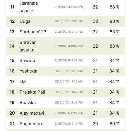
Harshala
11
22
88 %
2026/01/24 12:04 PM
sapate
12
Dugal
22
88 %
2026/01/26 7:07 PM
13
Shubham123
22
88 %
2026/02/10 3:19 PM
Shravan
14
22
88 %
2026/01/24 10:47 PM
javarka
15
Shweta
21
84 %
2026/01/28 1:28 PM
16
Yashoda
21
84 %
2026/01/26 9:12 AM
17
LM
21
84 %
2026/01/24 8:15 AM
18
Prajakta Patil
21
84 %
2026/01/26 4:49 PM
19
Bhavika
21
84 %
2026/01/24 9:43 PM
20
Ajay madavi
21
84 %
2026/01/25 12:09 PM
21
Sagar mere
20
80 %
2026/01/25 3:10 PM