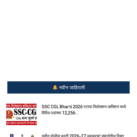
नवीन जाहिराती
SSC CGL Bharti 2026 स्टाफ सिलेक्शन कमिशन मध्ये
विविध पदांच्या 12,256...
नवीन पोलीस भरती 2026-27 लवकरच! संवर्गातील रिक्त