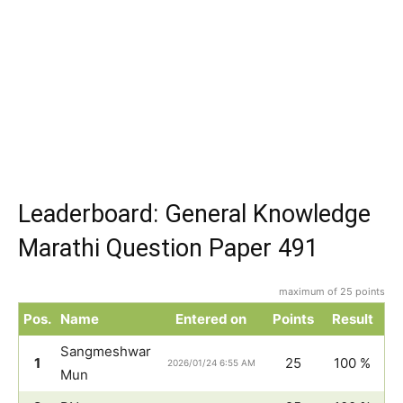
Leaderboard: General Knowledge
Marathi Question Paper 491
maximum of 25 points
Pos.
Name
Entered on
Points
Result
Sangmeshwar
1
25
100 %
2026/01/24 6:55 AM
Mun