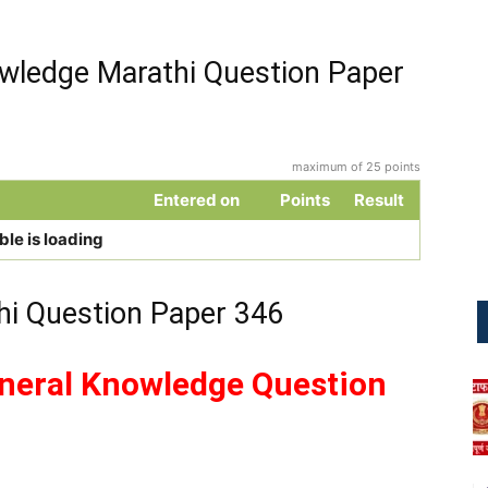
wledge Marathi Question Paper
maximum of 25 points
Entered on
Points
Result
ble is loading
hi Question Paper 346
– General Knowledge Question