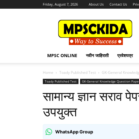
Friday, August 7, 2026
About Us
Contact Us
Pri
MPSCKida.com
सर्व
नवीन
जाहिराती
Letest
Jobs
MPSC ONLINE
नवीन जाहिराती
प्रवेशपत्र
in
Maharashtra
Home
Toady Published Test
GK-General Knowledg
Toady Published Test
GK-General Knowledge Question Pape
सामान्य ज्ञान सराव पेपर
उपयुक्त
WhatsApp Group