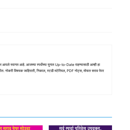
ले स्वागत आहे. आजच्या स्पर्धेच्या युगात Up-to-Date राहण्यासाठी आम्ही हा
होत. नोकरी विषयक जाहिराती, निकाल, स्टडी मटेरियल, PDF नोट्स, मोफत सराव पेपर