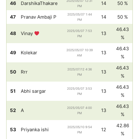
2025/05/07 12:31
46
DarshikaThakare
14
50 %
PM
2025/05/07 1:44
47
Pranav Ambaji P
14
50 %
PM
46.43
2025/05/07 7:53
48
Vinay
13
PM
%
46.43
2025/05/07 10:39
49
Kolekar
13
AM
%
46.43
2025/07/12 4:36
50
Rrr
13
PM
%
46.43
2025/05/07 3:53
51
Abhi sargar
13
PM
%
46.43
2025/05/07 4:00
52
A
13
PM
%
42.86
2025/05/10 9:54
53
Priyanka ishi
12
PM
%