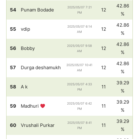
42.86
2025/05/07 7:21
54
Punam Bodade
12
PM
%
42.86
2025/05/07 6:14
55
vdip
12
AM
%
42.86
2025/05/07 9:58
56
Bobby
12
AM
%
42.86
2025/05/07 10:41
57
Durga deshamukh
12
AM
%
39.29
2025/05/07 4:33
58
A k
11
PM
%
39.29
2025/05/07 6:42
59
Madhuri
11
PM
%
39.29
2025/05/07 8:41
60
Vrushali Purkar
11
PM
%