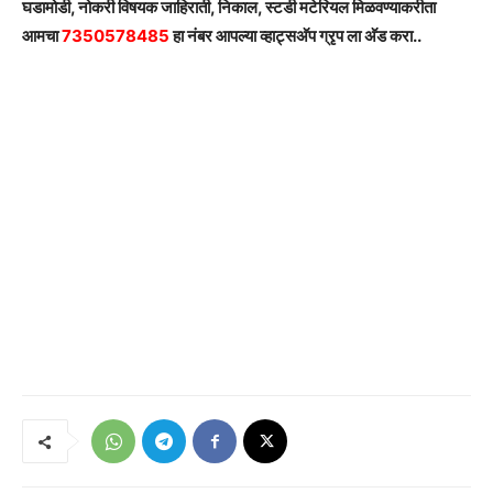
घडामोडी, नोकरी विषयक जाहिराती, निकाल, स्टडी मटेरियल मिळवण्याकरीता
आमचा
7350578485
हा नंबर आपल्या व्हाट्सअ‍ॅप ग्रृप ला अ‍ॅड करा..