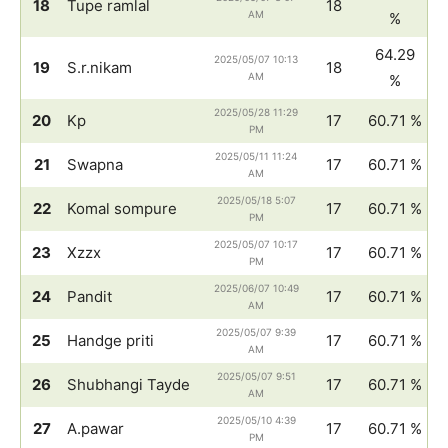
18
Tupe ramlal
18
AM
%
64.29
2025/05/07 10:13
19
S.r.nikam
18
AM
%
2025/05/28 11:29
20
Kp
17
60.71 %
PM
2025/05/11 11:24
21
Swapna
17
60.71 %
AM
2025/05/18 5:07
22
Komal sompure
17
60.71 %
PM
2025/05/07 10:17
23
Xzzx
17
60.71 %
PM
2025/06/07 10:49
24
Pandit
17
60.71 %
AM
2025/05/07 9:39
25
Handge priti
17
60.71 %
AM
2025/05/07 9:51
26
Shubhangi Tayde
17
60.71 %
AM
2025/05/10 4:39
27
A.pawar
17
60.71 %
PM