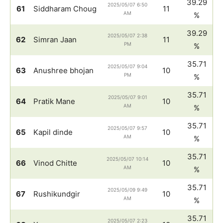
39.29
2025/05/07 6:50
61
Siddharam Choug
11
AM
%
39.29
2025/05/07 2:38
62
Simran Jaan
11
PM
%
35.71
2025/05/07 9:04
63
Anushree bhojan
10
PM
%
35.71
2025/05/07 9:01
64
Pratik Mane
10
AM
%
35.71
2025/05/07 9:57
65
Kapil dinde
10
AM
%
35.71
2025/05/07 10:14
66
Vinod Chitte
10
AM
%
35.71
2025/05/09 9:49
67
Rushikundgir
10
AM
%
35.71
2025/05/07 2:23