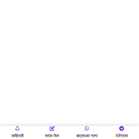
जाहिराती
सराव पेपर
व्हाट्सअप ग्रुप
टेलेग्राम