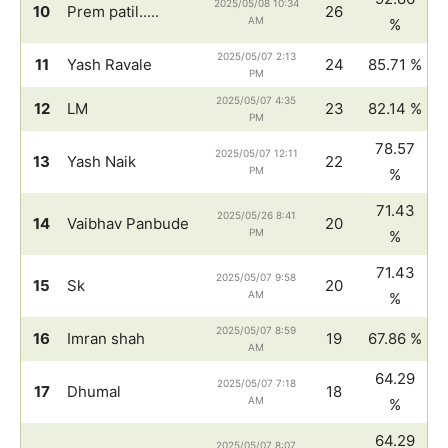
2025/05/08 10:34
10
Prem patil.....
26
AM
%
2025/05/07 2:13
11
Yash Ravale
24
85.71 %
PM
2025/05/07 4:35
12
LM
23
82.14 %
PM
78.57
2025/05/07 12:11
13
Yash Naik
22
PM
%
71.43
2025/05/26 8:41
14
Vaibhav Panbude
20
PM
%
71.43
2025/05/07 9:58
15
Sk
20
AM
%
2025/05/07 8:59
16
Imran shah
19
67.86 %
AM
64.29
2025/05/07 7:18
17
Dhumal
18
AM
%
64.29
2025/05/07 8:07