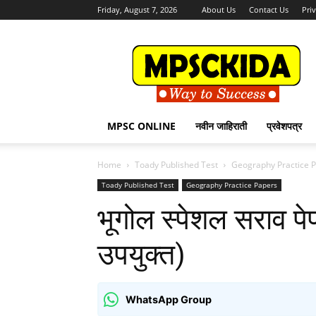
Friday, August 7, 2026
About Us
Contact Us
Pri
MPSCKida.com
सर्व
नवीन
जाहिराती
Letest
Jobs
MPSC ONLINE
नवीन जाहिराती
प्रवेशपत्र
in
Maharashtra
Home
Toady Published Test
Geography Practice 
Toady Published Test
Geography Practice Papers
भूगोल स्पेशल सराव पेपर
उपयुक्त)
WhatsApp Group