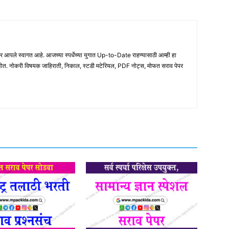
ले स्वागत आहे. आजच्या स्पर्धेच्या युगात Up-to-Date राहण्यासाठी आम्ही हा
होत. नोकरी विषयक जाहिराती, निकाल, स्टडी मटेरियल, PDF नोट्स, मोफत सराव पेपर