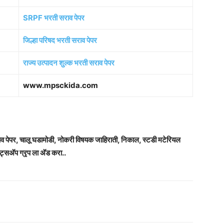
SRPF भरती सराव पेपर
जिल्हा परिषद भरती सराव पेपर
राज्य उत्पादन शुल्क भरती सराव पेपर
www.mpsckida.com
राव पेपर, चालू घडामोडी, नोकरी विषयक जाहिराती, निकाल, स्टडी मटेरियल
ट्सअ‍ॅप ग्रृप ला अ‍ॅड करा..