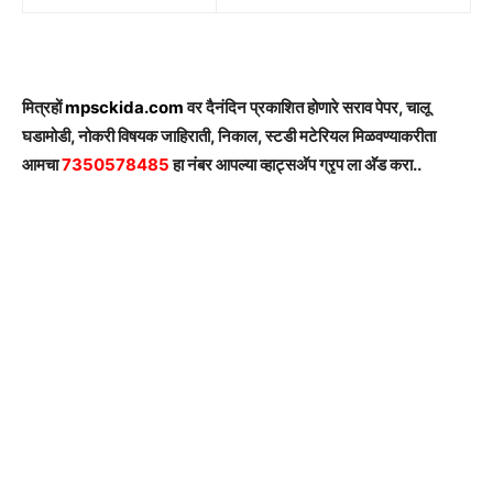
मित्रहों
mpsckida.com
वर दैनंदिन प्रकाशित होणारे सराव पेपर, चालू
घडामोडी, नोकरी विषयक जाहिराती, निकाल, स्टडी मटेरियल मिळवण्याकरीता
आमचा
7350578485
हा नंबर आपल्या व्हाट्सअ‍ॅप ग्रृप ला अ‍ॅड करा..