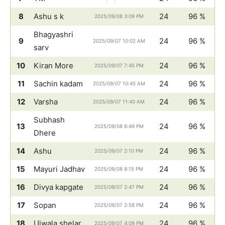
8
Ashu s k
24
96 %
2025/09/08 3:09 PM
Bhagyashri
9
24
96 %
2025/09/07 10:02 AM
sarv
10
Kiran More
24
96 %
2025/09/07 7:45 PM
11
Sachin kadam
24
96 %
2025/09/07 10:45 AM
12
Varsha
24
96 %
2025/09/07 11:40 AM
Subhash
13
24
96 %
2025/09/08 6:49 PM
Dhere
14
Ashu
24
96 %
2025/09/07 2:10 PM
15
Mayuri Jadhav
24
96 %
2025/09/08 8:15 PM
16
Divya kapgate
24
96 %
2025/09/07 2:47 PM
17
Sopan
24
96 %
2025/09/07 2:58 PM
18
Ujwala shelar
24
96 %
2025/09/07 4:09 PM