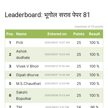
Leaderboard: भूगोल सराव पेपर 81
maximum of 25 points
Pos.
Name
Entered on
Points
Result
1
Priti
25
100 %
2025/09/07 10:07 AM
Ashok
2
25
100 %
2025/09/07 10:23 AM
dudhale
3
Vivek V Bhoir
25
100 %
2025/09/10 10:35 AM
4
Dipali dhurve
25
100 %
2025/09/07 10:32 AM
5
M.S.Chaudhari
25
100 %
2025/09/07 12:54 PM
Sakshi
6
25
100 %
2025/09/08 10:23 AM
Bopulkar
7
TM
24
96 %
2025/09/07 5:37 PM