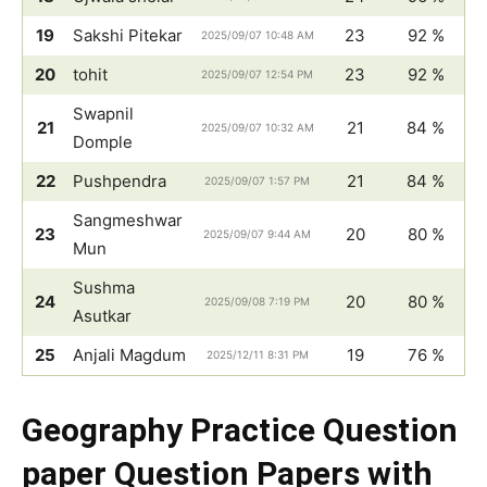
19
Sakshi Pitekar
23
92 %
2025/09/07 10:48 AM
20
tohit
23
92 %
2025/09/07 12:54 PM
Swapnil
21
21
84 %
2025/09/07 10:32 AM
Domple
22
Pushpendra
21
84 %
2025/09/07 1:57 PM
Sangmeshwar
23
20
80 %
2025/09/07 9:44 AM
Mun
Sushma
24
20
80 %
2025/09/08 7:19 PM
Asutkar
25
Anjali Magdum
19
76 %
2025/12/11 8:31 PM
Geography Practice Question
paper Question Papers with