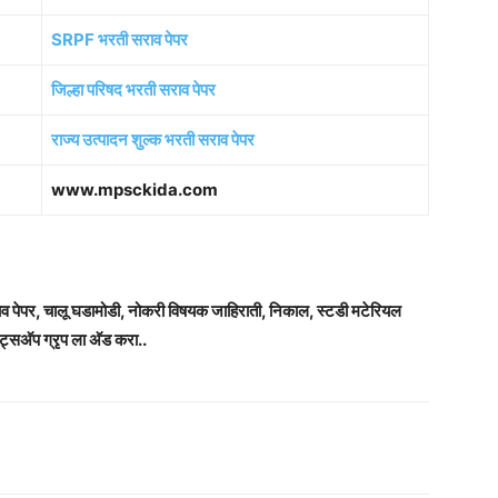
SRPF भरती सराव पेपर
जिल्हा परिषद भरती सराव पेपर
राज्य उत्पादन शुल्क भरती सराव पेपर
www.mpsckida.com
राव पेपर, चालू घडामोडी, नोकरी विषयक जाहिराती, निकाल, स्टडी मटेरियल
ट्सअ‍ॅप ग्रृप ला अ‍ॅड करा..