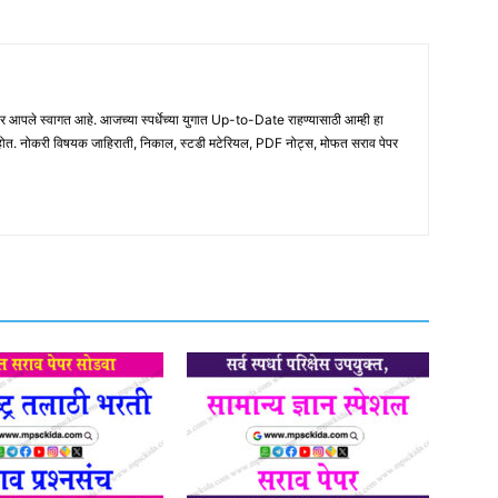
ले स्वागत आहे. आजच्या स्पर्धेच्या युगात Up-to-Date राहण्यासाठी आम्ही हा
होत. नोकरी विषयक जाहिराती, निकाल, स्टडी मटेरियल, PDF नोट्स, मोफत सराव पेपर