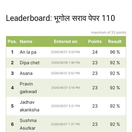
Leaderboard: भूगोल सराव पेपर 110
maximum of 25 points
Pos.
Name
Entered on
Points
Result
1
An la pa
24
96 %
2026/06/07 4:33 PM
2
Dipa chet
23
92 %
2026/06/08 1:46 PM
3
Asana
23
92 %
2026/06/07 5:02 PM
Pravin
4
23
92 %
2026/06/07 5:16 PM
gaikwad
Jadhav
5
23
92 %
2026/06/07 5:21 PM
akanksha
Sushma
6
23
92 %
2026/06/07 7:37 PM
Asutkar