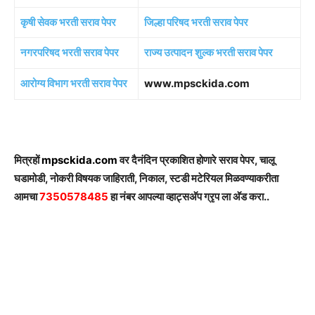
कृषी सेवक भरती सराव पेपर
जिल्हा परिषद भरती सराव पेपर
नगरपरिषद भरती सराव पेपर
राज्य उत्पादन शुल्क भरती सराव पेपर
आरोग्य विभाग भरती सराव पेपर
www.mpsckida.com
मित्रहों
mpsckida.com
वर दैनंदिन प्रकाशित होणारे सराव पेपर, चालू
घडामोडी, नोकरी विषयक जाहिराती, निकाल, स्टडी मटेरियल मिळवण्याकरीता
आमचा
7350578485
हा नंबर आपल्या व्हाट्सअ‍ॅप ग्रृप ला अ‍ॅड करा..